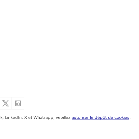
er par email
Partager sur Facebook
Partager sur X
Partager sur Linkedin
k, LinkedIn, X et Whatsapp, veuillez
autoriser le dépôt de cookies
.