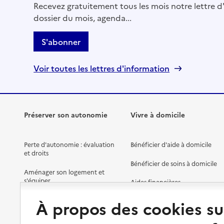
Recevez gratuitement tous les mois notre lettre d'
dossier du mois, agenda...
S'abonner
Voir toutes les lettres d'information
Préserver son autonomie
Vivre à domicile
Perte d'autonomie : évaluation
Bénéficier d'aide à domicile
et droits
Bénéficier de soins à domicile
Aménager son logement et
s'équiper
Aides financières
Préserver son autonomie et sa
Solutions d'accueil temporaire
À propos des cookies su
santé
Partager son logement