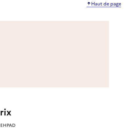
Haut de page
rix
es EHPAD