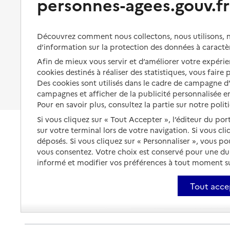
personnes-agees.gouv.fr
Organiser à l'avance sa propre
protection
Vivre à domicile avec une
maladie ou un handicap
Les mesures de protection
Découvrez comment nous collectons, nous utilisons, no
Être hospitalisé
d’information sur la protection des données à caractè
Les obligations de la famille
Afin de mieux vous servir et d’améliorer votre expérien
Fin de vie à domicile
À qui s’adresser ?
cookies destinés à réaliser des statistiques, vous faire
Des cookies sont utilisés dans le cadre de campagne 
Les politiques du grand âge
campagnes et afficher de la publicité personnalisée en
Pour en savoir plus, consultez la partie sur notre polit
Si vous cliquez sur « Tout Accepter », l’éditeur du por
sur votre terminal lors de votre navigation. Si vous cl
déposés. Si vous cliquez sur « Personnaliser », vous p
vous consentez. Votre choix est conservé pour une d
informé et modifier vos préférences à tout moment sur
Tout acce