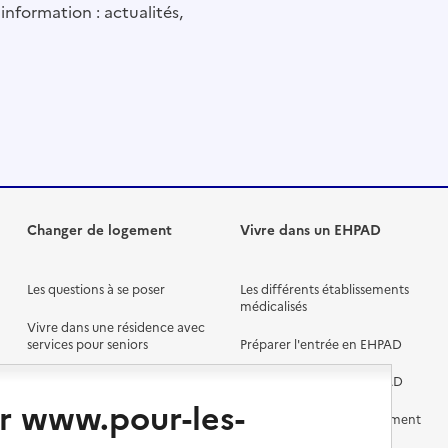
information : actualités,
Changer de logement
Vivre dans un EHPAD
Les questions à se poser
Les différents établissements
médicalisés
Vivre dans une résidence avec
services pour seniors
Préparer l'entrée en EHPAD
Vivre chez un proche
Aides financières en EHPAD
r www.pour-les-
Vivre en accueil familial
Prévention, accompagnement
et soins