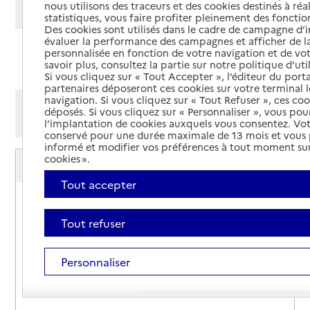
nous utilisons des traceurs et des cookies destinés à réal
Modifier ma recherche
statistiques, vous faire profiter pleinement des fonction
Des cookies sont utilisés dans le cadre de campagne d
évaluer la performance des campagnes et afficher de la
personnalisée en fonction de votre navigation et de vot
Ajouter cette recherche aux favoris
savoir plus, consultez la partie sur notre politique d'uti
Si vous cliquez sur « Tout Accepter », l’éditeur du porta
partenaires déposeront ces cookies sur votre terminal l
navigation. Si vous cliquez sur « Tout Refuser », ces co
Afficher les résultats par:
déposés. Si vous cliquez sur « Personnaliser », vous pou
Mode liste
Mode carte
l’implantation de cookies auxquels vous consentez. Vot
conservé pour une durée maximale de 13 mois et vous
informé et modifier vos préférences à tout moment sur
Service autonomie à domicile (aide)
cookies ».
Actions 06
Tout accepter
Adresse
12 rue Jean Canavèse
06000
-
Nice
Tout refuser
04 93 96 78 58
Personnaliser
Contact
Rapport HAS
Voir la fiche