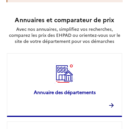
Voir la fiche
Source des données : Finess n° 060028503
Annuaires et comparateur de prix
Mis à jour le : 29/07/2026
Avec nos annuaires, simplifiez vos recherches,
Service autonomie à domicile (aide)
comparez les prix des EHPAD ou orientez-vous sur le
APEF Services
site de votre département pour vos démarches
Adresse
23 avenue Saint-Augustin
06000
-
Nice
04 93 86 10 23
Contact
Site internet
Rapport HAS
Voir la fiche
Annuaire des départements
Source des données : Finess n° 060027695
Mis à jour le : 22/07/2026
Service autonomie à domicile (aide)
ASPA