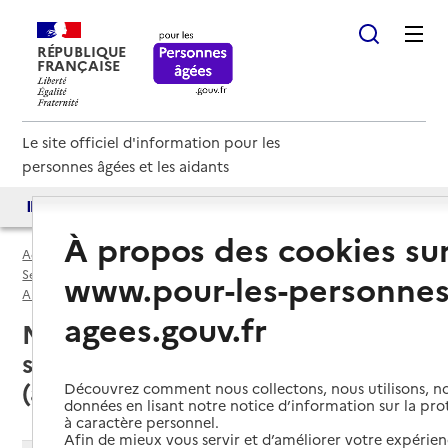
RÉPUBLIQUE
FRANÇAISE
Le site officiel d'information pour les
personnes âgées et les aidants
Accès aux annuaires
Accès par besoin
À propos des cookies su
Accueil
Espace annuaire
Services autonomie à domicile (aide) par département
www.pour-les-personnes
Alpes-Maritimes (06)
Service autonomie à domicile (aide)
agees.gouv.fr
Nice (06000) : liste des 41
services autonomie à domicile
(aide)
Découvrez comment nous collectons, nous utilisons, no
données en lisant notre notice d’information sur la pr
à caractère personnel.
Afin de mieux vous servir et d’améliorer votre expérienc