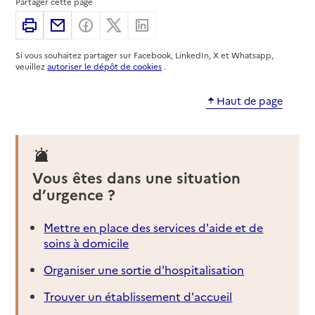
Partager cette page
Imprimer
Partager par email
Partager sur Facebook
Partager sur X
Partager sur Linkedin
06 65 01 88 52
Contact
Si vous souhaitez partager sur Facebook, LinkedIn, X et Whatsapp,
Rapport HAS
Dernier rapport d'évaluation de la qualité
veuillez
autoriser le dépôt de cookies
.
Voir la fiche
Haut de page
Source des données : Finess n° 060027570
Mis à jour le : 22/07/2026
Service autonomie à domicile (aide)
Amelis Domicile Services
Vous êtes dans une situation
d’urgence ?
Adresse
17 rue de l'Hôtel des Postes
06000
-
Nice
Mettre en place des services d'aide et de
soins à domicile
04 93 53 09 66
Contact
Organiser une sortie d'hospitalisation
Site internet
Trouver un établissement d'accueil
Rapport HAS
Dernier rapport d'évaluation de la qualité