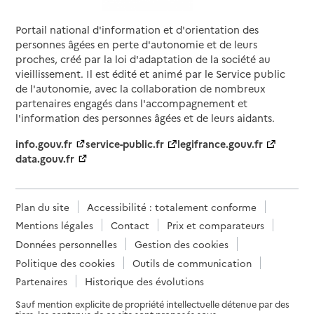
Portail national d'information et d'orientation des
Source des données : Finess n° 060029097
personnes âgées en perte d'autonomie et de leurs
Mis à jour le : 23/07/2026
proches, créé par la loi d'adaptation de la société au
Service autonomie à domicile (aide)
vieillissement. Il est édité et animé par le Service public
Bloom à votre services
de l'autonomie, avec la collaboration de nombreux
partenaires engagés dans l'accompagnement et
Adresse
6 rue Defly
l'information des personnes âgées et de leurs aidants.
06000
-
Nice
info.gouv.fr
service-public.fr
legifrance.gouv.fr
data.gouv.fr
04 92 10 27 69
Site internet
Rapport HAS
Dernier rapport d'évaluation de la qualité
Plan du site
Accessibilité : totalement conforme
Voir la fiche
Mentions légales
Contact
Prix et comparateurs
Données personnelles
Gestion des cookies
Source des données : Finess n° 060027737
Mis à jour le : 23/07/2026
Politique des cookies
Outils de communication
Partenaires
Historique des évolutions
Service autonomie à domicile (aide)
Club Azur services
Sauf mention explicite de propriété intellectuelle détenue par des