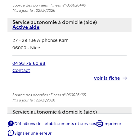
Source des données : Finess n° 060026440
Mis à jour le : 22/07/2026
Service autonomie à domicile (aide)
Active aide
Adresse
27 - 29 rue Alphonse Karr
06000
-
Nice
04 93 79 60 98
Contact
Rapport HAS
Voir la fiche
Source des données : Finess n° 060026465
Mis à jour le : 22/07/2026
Service autonomie à domicile (aide)
ADOMI Services
Définitions des établissements et services
Imprimer
Adresse
18 rue des Combattants en Afrique du Nord
Signaler une erreur
06000
-
Nice