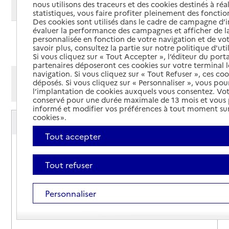
nous utilisons des traceurs et des cookies destinés à réal
Modifier ma recherche
statistiques, vous faire profiter pleinement des fonction
Des cookies sont utilisés dans le cadre de campagne d
évaluer la performance des campagnes et afficher de la
personnalisée en fonction de votre navigation et de vot
Ajouter cette recherche aux favoris
savoir plus, consultez la partie sur notre politique d'uti
Si vous cliquez sur « Tout Accepter », l’éditeur du porta
partenaires déposeront ces cookies sur votre terminal l
navigation. Si vous cliquez sur « Tout Refuser », ces co
Afficher les résultats par:
déposés. Si vous cliquez sur « Personnaliser », vous pou
Mode liste
Mode carte
l’implantation de cookies auxquels vous consentez. Vot
conservé pour une durée maximale de 13 mois et vous
informé et modifier vos préférences à tout moment sur
Service autonomie à domicile (aide)
cookies ».
Actions 06
Tout accepter
Adresse
12 rue Jean Canavèse
06000
-
Nice
Tout refuser
04 93 96 78 58
Personnaliser
Contact
Rapport HAS
Voir la fiche