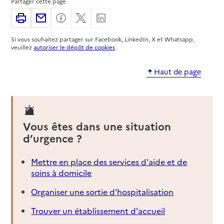
Partager cette page
Imprimer
Partager par email
Partager sur Facebook
Partager sur X
Partager sur Linkedin
06 65 01 88 52
Contact
Si vous souhaitez partager sur Facebook, LinkedIn, X et Whatsapp,
Rapport HAS
Dernier rapport d'évaluation de la qualité
veuillez
autoriser le dépôt de cookies
.
Voir la fiche
Haut de page
Source des données : Finess n° 060027570
Mis à jour le : 22/07/2026
Service autonomie à domicile (aide)
Amelis Domicile Services
Vous êtes dans une situation
d’urgence ?
Adresse
17 rue de l'Hôtel des Postes
06000
-
Nice
Mettre en place des services d'aide et de
soins à domicile
04 93 53 09 66
Contact
Organiser une sortie d'hospitalisation
Site internet
Trouver un établissement d'accueil
Rapport HAS
Dernier rapport d'évaluation de la qualité