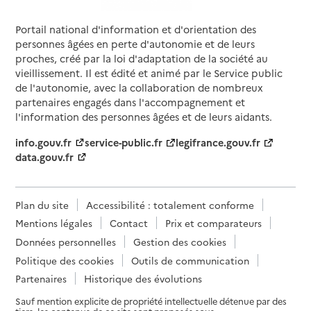
Portail national d'information et d'orientation des
Source des données : Finess n° 060029097
personnes âgées en perte d'autonomie et de leurs
Mis à jour le : 23/07/2026
proches, créé par la loi d'adaptation de la société au
Service autonomie à domicile (aide)
vieillissement. Il est édité et animé par le Service public
Bloom à votre services
de l'autonomie, avec la collaboration de nombreux
partenaires engagés dans l'accompagnement et
Adresse
6 rue Defly
l'information des personnes âgées et de leurs aidants.
06000
-
Nice
info.gouv.fr
service-public.fr
legifrance.gouv.fr
data.gouv.fr
04 92 10 27 69
Site internet
Rapport HAS
Dernier rapport d'évaluation de la qualité
Plan du site
Accessibilité : totalement conforme
Voir la fiche
Mentions légales
Contact
Prix et comparateurs
Données personnelles
Gestion des cookies
Source des données : Finess n° 060027737
Mis à jour le : 23/07/2026
Politique des cookies
Outils de communication
Partenaires
Historique des évolutions
Service autonomie à domicile (aide)
Club Azur services
Sauf mention explicite de propriété intellectuelle détenue par des