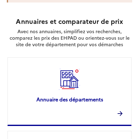
Voir la fiche
Source des données : Finess n° 060028503
Annuaires et comparateur de prix
Mis à jour le : 07/08/2026
Avec nos annuaires, simplifiez vos recherches,
Service autonomie à domicile (aide)
comparez les prix des EHPAD ou orientez-vous sur le
APEF Services
site de votre département pour vos démarches
Adresse
23 avenue Saint-Augustin
06000
-
Nice
04 93 86 10 23
Contact
Site internet
Rapport HAS
Voir la fiche
Annuaire des départements
Source des données : Finess n° 060027695
Mis à jour le : 22/07/2026
Service autonomie à domicile (aide)
ASPA