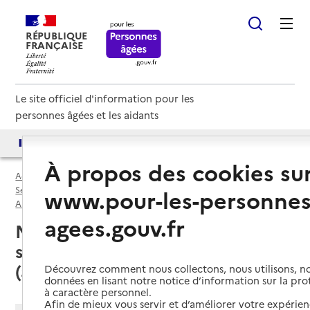
RÉPUBLIQUE
FRANÇAISE
Le site officiel d'information pour les
personnes âgées et les aidants
Accès aux annuaires
Accès par besoin
À propos des cookies su
Accueil
Espace annuaire
Services autonomie à domicile (aide) par département
www.pour-les-personnes
Alpes-Maritimes (06)
Service autonomie à domicile (aide)
agees.gouv.fr
Nice (06000) : liste des 41
services autonomie à domicile
(aide)
Découvrez comment nous collectons, nous utilisons, no
données en lisant notre notice d’information sur la pr
à caractère personnel.
Afin de mieux vous servir et d’améliorer votre expérienc