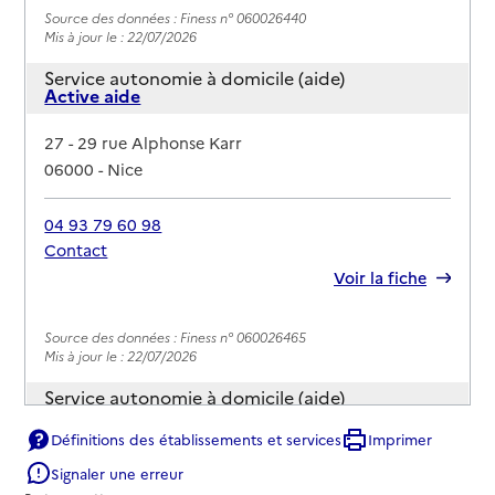
Source des données : Finess n° 060026440
Mis à jour le : 22/07/2026
Service autonomie à domicile (aide)
Active aide
Adresse
27 - 29 rue Alphonse Karr
06000
-
Nice
04 93 79 60 98
Contact
Rapport HAS
Voir la fiche
Source des données : Finess n° 060026465
Mis à jour le : 22/07/2026
Service autonomie à domicile (aide)
ADOMI Services
Définitions des établissements et services
Imprimer
Adresse
18 rue des Combattants en Afrique du Nord
Signaler une erreur
06000
-
Nice