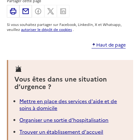
Partager cette page
06370
-
Mouans-Sartoux
Imprimer
Partager par email
Partager sur Facebook
Partager sur X
Partager sur Linkedin
09 82 61 10 60
Si vous souhaitez partager sur Facebook, LinkedIn, X et Whatsapp,
Contact
veuillez
autoriser le dépôt de cookies
.
Rapport HAS
Voir la fiche
Haut de page
Source des données : Finess n° 060027323
Mis à jour le : 22/07/2026
Service autonomie à domicile (aide)
Services du CCAS
Vous êtes dans une situation
d’urgence ?
Adresse
61 avenue de Cannes
06370
-
Mouans-Sartoux
Mettre en place des services d'aide et de
soins à domicile
04 92 92 47 22
Contact
Organiser une sortie d'hospitalisation
Site internet
Trouver un établissement d'accueil
Rapport HAS
Dernier rapport d'évaluation de la qualité
Voir la fiche