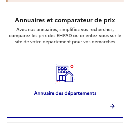
Source des données : Finess n° 060006178
Annuaires et comparateur de prix
Mis à jour le : 22/07/2026
Avec nos annuaires, simplifiez vos recherches,
Service autonomie à domicile (aide)
comparez les prix des EHPAD ou orientez-vous sur le
Sous mon toit - Destia
site de votre département pour vos démarches
Adresse
120 avenue de Grasse
06370
-
Mouans-Sartoux
04 93 36 59 88
Contact
Site internet
Rapport HAS
Dernier rapport d'évaluation de la qualité
Annuaire des départements
Voir la fiche
Source des données : Finess n° 060028479
Mis à jour le : 05/08/2026