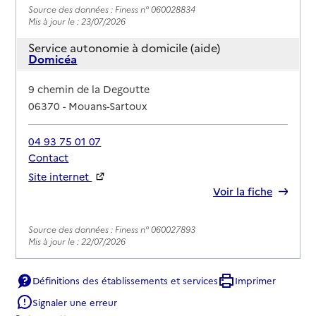
Source des données : Finess n° 060028834
Mis à jour le : 23/07/2026
Service autonomie à domicile (aide)
Domicéa
Adresse
9 chemin de la Degoutte
06370
-
Mouans-Sartoux
04 93 75 01 07
Contact
Site internet
Rapport HAS
Voir la fiche
Source des données : Finess n° 060027893
Mis à jour le : 22/07/2026
Service autonomie à domicile (aide)
Home & Care
Définitions des établissements et services
Imprimer
Signaler une erreur
Adresse
251 chemin des Gourettes