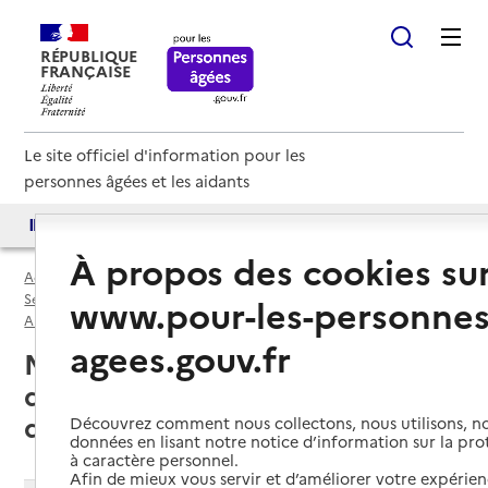
RÉPUBLIQUE
FRANÇAISE
Le site officiel d'information pour les
personnes âgées et les aidants
Accès aux annuaires
Accès par besoin
À propos des cookies su
Accueil
Espace annuaire
Services autonomie à domicile (aide) par département
www.pour-les-personnes
Alpes-Maritimes (06)
Service autonomie à domicile (aide)
agees.gouv.fr
Mouans-Sartoux (06370) : liste
des 5 services autonomie à
domicile (aide)
Découvrez comment nous collectons, nous utilisons, no
données en lisant notre notice d’information sur la pr
à caractère personnel.
Afin de mieux vous servir et d’améliorer votre expérienc