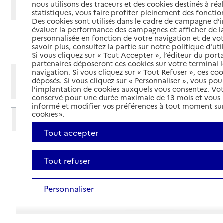
nous utilisons des traceurs et des cookies destinés à réal
Modifier ma recherche
statistiques, vous faire profiter pleinement des fonction
Des cookies sont utilisés dans le cadre de campagne d
évaluer la performance des campagnes et afficher de la
personnalisée en fonction de votre navigation et de vot
Ajouter cette recherche aux favoris
savoir plus, consultez la partie sur notre politique d'uti
Si vous cliquez sur « Tout Accepter », l’éditeur du porta
partenaires déposeront ces cookies sur votre terminal l
navigation. Si vous cliquez sur « Tout Refuser », ces co
Afficher les résultats par:
déposés. Si vous cliquez sur « Personnaliser », vous pou
Mode liste
Mode carte
l’implantation de cookies auxquels vous consentez. Vot
conservé pour une durée maximale de 13 mois et vous
informé et modifier vos préférences à tout moment sur
Service autonomie à domicile (aide)
cookies ».
Destia
Tout accepter
Adresse
120 avenue de Grasse
06370
-
Mouans-Sartoux
Tout refuser
04 93 36 59 88
Personnaliser
Site internet
Rapport HAS
Voir la fiche