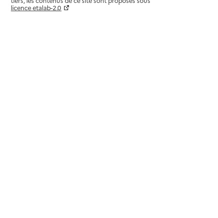
tiers, les contenus de ce site sont proposés sous
licence etalab-2.0
Paramètres sur le choix des cookies