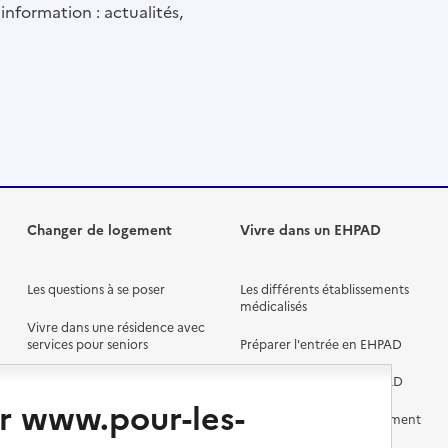
information : actualités,
Changer de logement
Vivre dans un EHPAD
Les questions à se poser
Les différents établissements
médicalisés
Vivre dans une résidence avec
services pour seniors
Préparer l'entrée en EHPAD
Vivre chez un proche
Aides financières en EHPAD
r www.pour-les-
Vivre en accueil familial
Prévention, accompagnement
et soins