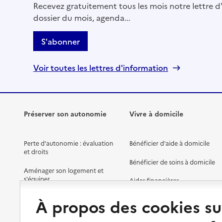
Recevez gratuitement tous les mois notre lettre d'
Mis à jour le : 22/07/2026
dossier du mois, agenda...
Service autonomie à domicile (aide)
Onela
S'abonner
Adresse
250 avenue de Grasse
Voir toutes les lettres d'information
06150
-
Cannes
04 93 94 11 92
Contact
Préserver son autonomie
Vivre à domicile
Site internet
Rapport HAS
Voir la fiche
Perte d'autonomie : évaluation
Bénéficier d'aide à domicile
et droits
Bénéficier de soins à domicile
Source des données : Finess n° 060024403
Aménager son logement et
Mis à jour le : 23/07/2026
s'équiper
Aides financières
Service autonomie à domicile (aide)
Préserver son autonomie et sa
Services ADMR
Solutions d'accueil temporaire
À propos des cookies su
santé
Partager son logement
Adresse
10 avenue Michel Jourdan