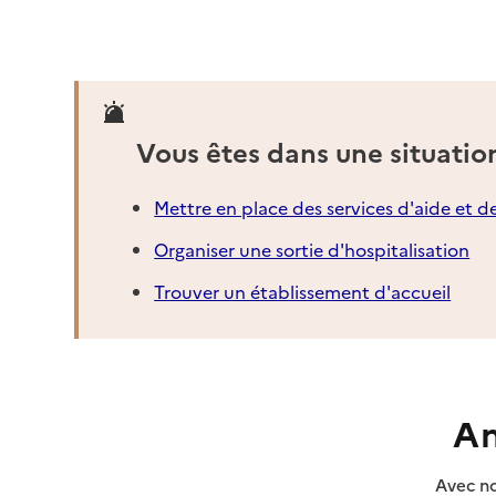
06150
-
Cannes
04 27 04 28 24
Contact
Site internet
Vous êtes dans une situatio
Rapport HAS
Voir la fiche
Mettre en place des services d'aide et d
Source des données : Finess n° 060029246
Organiser une sortie d'hospitalisation
Mis à jour le : 23/07/2026
Service autonomie à domicile (aide)
Trouver un établissement d'accueil
Endeca Seri
Adresse
36 avenue François Tuby
06150
-
Cannes
An
04 89 23 52 18
Contact
Avec no