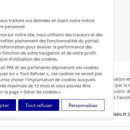
Autres solutions de logement
Comprendre les prix en
EHPAD
us traitons vos données en lisant notre notice
Droits en EHPAD
re personnel.
ce sur notre site, nous utilisons des traceurs et des
Fin de vie en EHPAD
 profiter pleinement des fonctionnalités du portail.
d’information pour évaluer la performance des
 fonction de votre navigation et de votre profil.
ique d'utilisation des cookies.
tail PPA et ses partenaires déposeront ces cookies
iquez sur « Tout Refuser », ces cookies ne seront pas
Portail national d'information 
ourrez choisir l’implantation de cookies auxquels
et de leurs proches, créé par la l
urée maximale de 13 mois et vous pouvez être
et animé par le Service public 
 la page « Gérer les cookies ».
partenaires engagés dans l'acc
leurs aidants.
pter
Tout refuser
Personnaliser
info.gouv.fr
service-public.fr