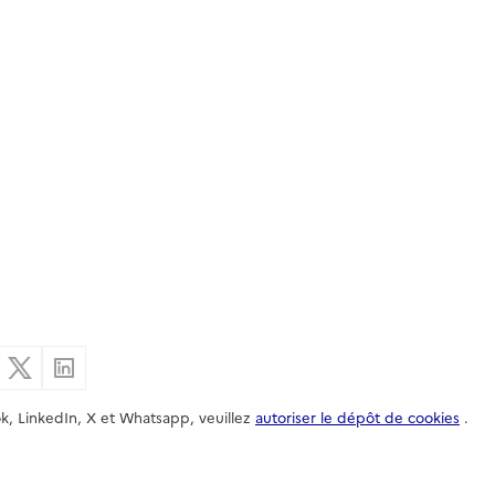
er par email
Partager sur Facebook
Partager sur X
Partager sur Linkedin
k, LinkedIn, X et Whatsapp, veuillez
autoriser le dépôt de cookies
.