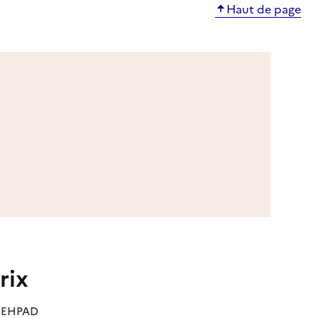
Haut de page
rix
es EHPAD