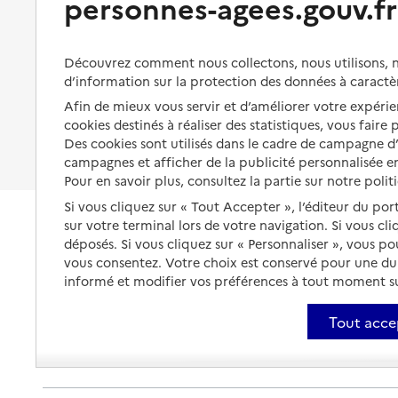
personnes-agees.gouv.fr
Organiser à l'avance sa propre
06150
-
Cannes
protection
Vivre à domicile avec une
maladie ou un handicap
Les mesures de protection
Découvrez comment nous collectons, nous utilisons, no
04 92 18 14 30
Être hospitalisé
d’information sur la protection des données à caractè
Les obligations de la famille
Contact
Afin de mieux vous servir et d’améliorer votre expérien
Fin de vie à domicile
Site internet
À qui s’adresser ?
cookies destinés à réaliser des statistiques, vous faire
Rapport HAS
Des cookies sont utilisés dans le cadre de campagne 
Voir la fiche
Les politiques du grand âge
campagnes et afficher de la publicité personnalisée en
Pour en savoir plus, consultez la partie sur notre polit
Source des données : Finess n° 060032133
Si vous cliquez sur « Tout Accepter », l’éditeur du por
Mis à jour le : 01/08/2026
sur votre terminal lors de votre navigation. Si vous cl
Service autonomie à domicile (aide)
déposés. Si vous cliquez sur « Personnaliser », vous p
Services ADMR
vous consentez. Votre choix est conservé pour une d
informé et modifier vos préférences à tout moment sur
Adresse
10 avenue Michel Jourdan
06150
-
Cannes
Tout acce
04 92 59 29 99
Contact