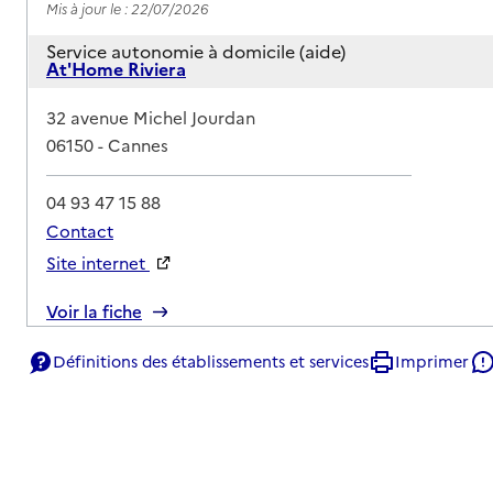
Mis à jour le : 22/07/2026
Service autonomie à domicile (aide)
At'Home Riviera
Adresse
32 avenue Michel Jourdan
06150
-
Cannes
04 93 47 15 88
Contact
Site internet
Rapport HAS
Voir la fiche
Source des données : Finess n° 060028966
Définitions des établissements et services
Imprimer
Mis à jour le : 23/07/2026
Service autonomie à domicile (aide)
Domusvi domicile
Adresse
20 avenue des Tignes - L'Empire