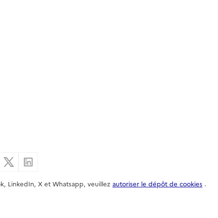
er par email
Partager sur Facebook
Partager sur X
Partager sur Linkedin
k, LinkedIn, X et Whatsapp, veuillez
autoriser le dépôt de cookies
.