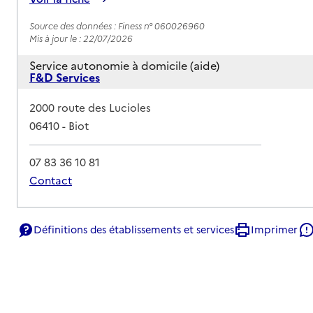
Source des données : Finess n° 060026960
Mis à jour le : 22/07/2026
Service autonomie à domicile (aide)
F&D Services
Adresse
2000 route des Lucioles
06410
-
Biot
07 83 36 10 81
Contact
Rapport HAS
Voir la fiche
Définitions des établissements et services
Imprimer
Source des données : Finess n° 060029303
Mis à jour le : 23/07/2026
Service autonomie à domicile (aide)
Services du CCAS