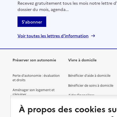
Recevez gratuitement tous les mois notre lettre d'
dossier du mois, agenda...
S'abonner
Voir toutes les lettres d'information
Préserver son autonomie
Vivre à domicile
Perte d'autonomie : évaluation
Bénéficier d'aide à domicile
et droits
Bénéficier de soins à domicile
Aménager son logement et
s'équiper
Aides financières
Préserver son autonomie et sa
Solutions d'accueil temporaire
À propos des cookies su
santé
Partager son logement