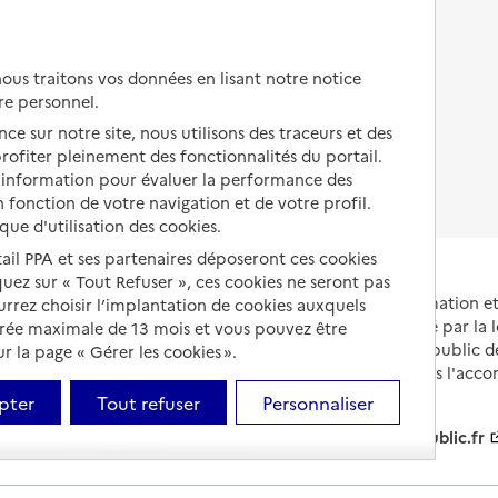
Autres solutions de logement
Comprendre les prix en
EHPAD
us traitons vos données en lisant notre notice
Droits en EHPAD
re personnel.
ce sur notre site, nous utilisons des traceurs et des
Fin de vie en EHPAD
 profiter pleinement des fonctionnalités du portail.
d’information pour évaluer la performance des
 fonction de votre navigation et de votre profil.
ique d'utilisation des cookies.
tail PPA et ses partenaires déposeront ces cookies
iquez sur « Tout Refuser », ces cookies ne seront pas
Portail national d'information 
ourrez choisir l’implantation de cookies auxquels
et de leurs proches, créé par la l
urée maximale de 13 mois et vous pouvez être
et animé par le Service public 
 la page « Gérer les cookies ».
partenaires engagés dans l'acc
leurs aidants.
pter
Tout refuser
Personnaliser
info.gouv.fr
service-public.fr