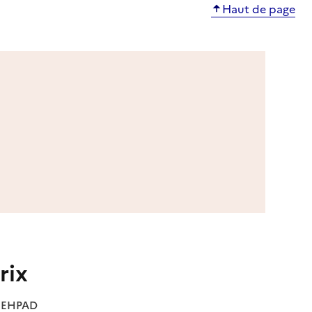
Haut de page
rix
es EHPAD