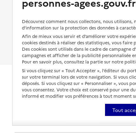
personnes-agees.gouv.fr
Organiser à l'avance sa propre
protection
Vivre à domicile avec une
maladie ou un handicap
Les mesures de protection
Découvrez comment nous collectons, nous utilisons, no
Être hospitalisé
d’information sur la protection des données à caractè
Les obligations de la famille
Afin de mieux vous servir et d’améliorer votre expérien
Fin de vie à domicile
À qui s’adresser ?
cookies destinés à réaliser des statistiques, vous faire
Des cookies sont utilisés dans le cadre de campagne 
Les politiques du grand âge
campagnes et afficher de la publicité personnalisée en
Pour en savoir plus, consultez la partie sur notre polit
Si vous cliquez sur « Tout Accepter », l’éditeur du por
sur votre terminal lors de votre navigation. Si vous cl
déposés. Si vous cliquez sur « Personnaliser », vous p
vous consentez. Votre choix est conservé pour une d
informé et modifier vos préférences à tout moment sur
Tout acce