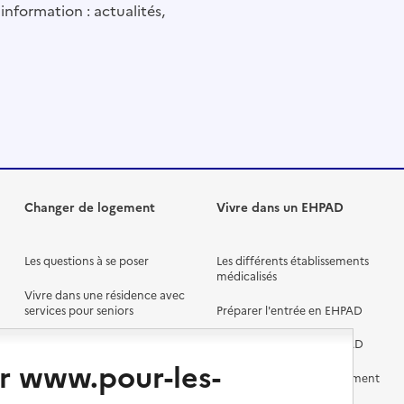
information : actualités,
Changer de logement
Vivre dans un EHPAD
Les questions à se poser
Les différents établissements
médicalisés
Vivre dans une résidence avec
services pour seniors
Préparer l'entrée en EHPAD
Vivre chez un proche
Aides financières en EHPAD
r www.pour-les-
Vivre en accueil familial
Prévention, accompagnement
et soins