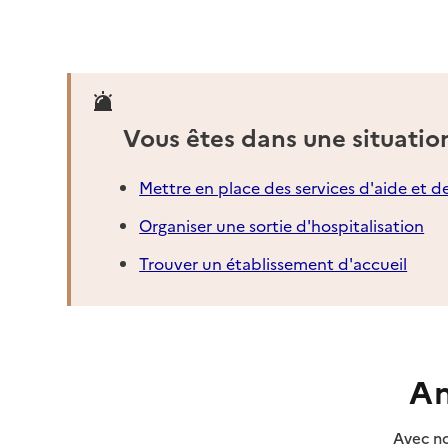
Adresse
6 chemin Neuf
06410
-
Biot
04 92 91 59 70
Contact
Vous êtes dans une situatio
Site internet
Rapport HAS
Dernier rapport d'évaluation de la qualité
Mettre en place des services d'aide et d
Organiser une sortie d'hospitalisation
Voir la fiche
Trouver un établissement d'accueil
Source des données : Finess n° 060788197
Mis à jour le : 22/07/2026
An
Avec no