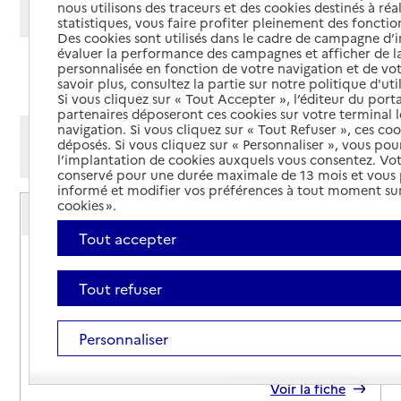
nous utilisons des traceurs et des cookies destinés à réal
Modifier ma recherche
statistiques, vous faire profiter pleinement des fonction
Des cookies sont utilisés dans le cadre de campagne d
évaluer la performance des campagnes et afficher de la
personnalisée en fonction de votre navigation et de vot
Ajouter cette recherche aux favoris
savoir plus, consultez la partie sur notre politique d'uti
Si vous cliquez sur « Tout Accepter », l’éditeur du porta
partenaires déposeront ces cookies sur votre terminal l
navigation. Si vous cliquez sur « Tout Refuser », ces co
Afficher les résultats par:
déposés. Si vous cliquez sur « Personnaliser », vous pou
Mode liste
Mode carte
l’implantation de cookies auxquels vous consentez. Vot
conservé pour une durée maximale de 13 mois et vous
informé et modifier vos préférences à tout moment sur
Service autonomie à domicile (aide)
cookies ».
Axéo services
Tout accepter
Adresse
23 rue Alphand
05100
-
Briançon
Tout refuser
04 92 54 26 92
Personnaliser
Contact
Site internet
Rapport HAS
Voir la fiche