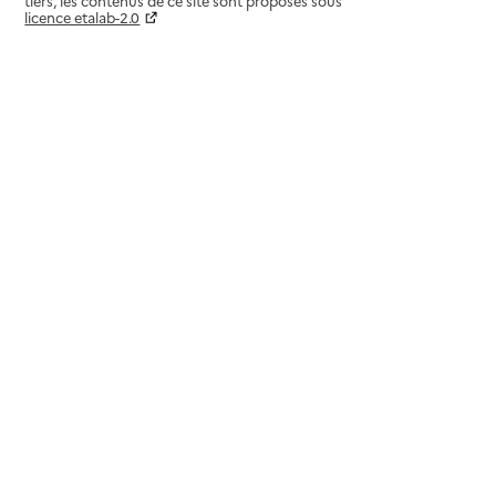
tiers, les contenus de ce site sont proposés sous
licence etalab-2.0
Paramètres sur le choix des cookies