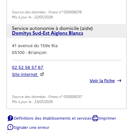
Source des données : Finess n° 050008218
Mis à jour le : 22/07/2026
Service autonomie à domicile (aide)
Domitys Sud-Est Aiglons Blancs
Adresse
41 avenue du 159e Ria
05100
-
Briançon
02 52 56 57 67
Site internet
Rapport HAS
Voir la fiche
Source des données : Finess n° 050009257
Mis à jour le : 23/07/2026
Service autonomie à domicile (aide)
Services ADMR
Définitions des établissements et services
Imprimer
Signaler une erreur
Adresse
66 avenue du Lautaret