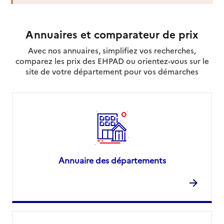
Site internet
Rapport HAS
Dernier rapport d'évaluation de la qualité
Voir la fiche
Annuaires et comparateur de prix
Avec nos annuaires, simplifiez vos recherches,
Source des données : Finess n° 050001643
Mis à jour le : 22/07/2026
comparez les prix des EHPAD ou orientez-vous sur le
site de votre département pour vos démarches
Annuaire des départements