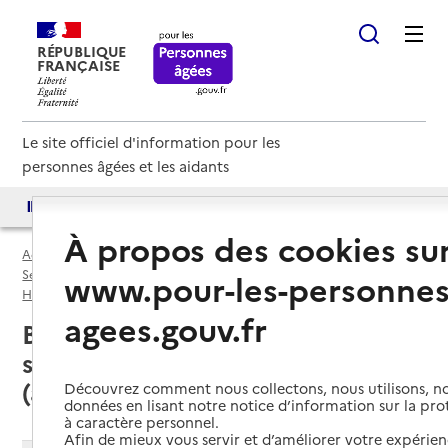
RÉPUBLIQUE
FRANÇAISE
Le site officiel d'information pour les
personnes âgées et les aidants
Accès aux annuaires
Accès par besoin
À propos des cookies su
Accueil
Espace annuaire
Services autonomie à domicile (aide) par département
www.pour-les-personnes
Hautes-Alpes (05)
Service autonomie à domicile (aide)
agees.gouv.fr
Briançon (05100) : liste des 4
services autonomie à domicile
(aide)
Découvrez comment nous collectons, nous utilisons, no
données en lisant notre notice d’information sur la pr
à caractère personnel.
Afin de mieux vous servir et d’améliorer votre expérienc