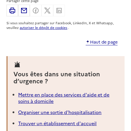
Partager cette page
05100
-
Briançon
Imprimer
Partager par email
Partager sur Facebook
Partager sur X
Partager sur Linkedin
04 92 52 37 82
Si vous souhaitez partager sur Facebook, LinkedIn, X et Whatsapp,
Contact
veuillez
autoriser le dépôt de cookies
.
Site internet
Rapport HAS
Dernier rapport d'évaluation de la qualité
Haut de page
Voir la fiche
Source des données : Finess n° 050008937
Mis à jour le : 22/07/2026
Vous êtes dans une situation
Service autonomie à domicile (aide)
d’urgence ?
Services du CCAS
Mettre en place des services d'aide et de
Adresse
Rue du Temple
soins à domicile
05100
-
Briançon
Organiser une sortie d'hospitalisation
04 92 20 00 54
Trouver un établissement d'accueil
Contact