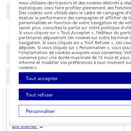
nous utilisons des traceurs et des cookies destinés à réal
statistiques, vous faire profiter pleinement des fonction
Modifier ma recherche
Des cookies sont utilisés dans le cadre de campagne d
évaluer la performance des campagnes et afficher de la
personnalisée en fonction de votre navigation et de vot
savoir plus, consultez la partie sur notre politique d'uti
Ajouter cette recherche aux favoris
Si vous cliquez sur « Tout Accepter », l’éditeur du porta
partenaires déposeront ces cookies sur votre terminal l
navigation. Si vous cliquez sur « Tout Refuser », ces co
déposés. Si vous cliquez sur « Personnaliser », vous pou
Afficher les résultats par:
l’implantation de cookies auxquels vous consentez. Vot
conservé pour une durée maximale de 13 mois et vous
Mode liste
Mode carte
informé et modifier vos préférences à tout moment sur
cookies ».
Service autonomie à domicile (aide)
Services ADMR de Moyenne-Durance
Tout accepter
Adresse
12 rue Adrien Badin
Tout refuser
04160
-
Château-Arnoux-Saint-Auban
Personnaliser
04 92 35 10 58
Contact
Site internet