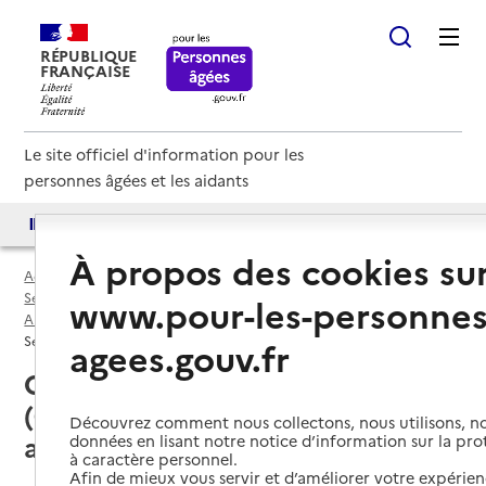
RÉPUBLIQUE
FRANÇAISE
Le site officiel d'information pour les
personnes âgées et les aidants
Accès aux annuaires
Accès par besoin
À propos des cookies su
Accueil
Espace annuaire
Services autonomie à domicile (aide) par département
www.pour-les-personnes
Alpes-de-Haute-Provence (04)
Service autonomie à domicile (aide)
agees.gouv.fr
Château-Arnoux-Saint-Auban
(04160) : liste des services
Découvrez comment nous collectons, nous utilisons, no
autonomie à domicile (aide)
données en lisant notre notice d’information sur la pr
à caractère personnel.
Afin de mieux vous servir et d’améliorer votre expérienc