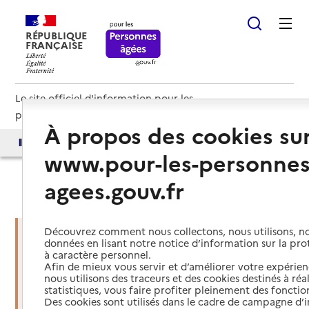
RÉPUBLIQUE
FRANÇAISE
Le site officiel d'information pour les
personnes âgées et les aidants
À propos des cookies su
Accès aux annuaires
Accès par besoin
www.pour-les-personnes
agees.gouv.fr
Haut de page
Découvrez comment nous collectons, nous utilisons, no
données en lisant notre notice d’information sur la pr
à caractère personnel.
Vous êtes dans une situation
Afin de mieux vous servir et d’améliorer votre expérienc
d’urgence ?
nous utilisons des traceurs et des cookies destinés à réal
statistiques, vous faire profiter pleinement des fonction
Des cookies sont utilisés dans le cadre de campagne d
Mettre en place des services d'aide et de