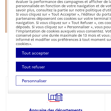
évaluer la performance des campagnes et afficher de la
soins à domicile
personnalisée en fonction de votre navigation et de vot
savoir plus, consultez la partie sur notre politique d'uti
Si vous cliquez sur « Tout Accepter », l’éditeur du porta
Organiser une sortie d'hospitalisation
partenaires déposeront ces cookies sur votre terminal l
navigation. Si vous cliquez sur « Tout Refuser », ces co
Trouver un établissement d'accueil
déposés. Si vous cliquez sur « Personnaliser », vous pou
l’implantation de cookies auxquels vous consentez. Vot
conservé pour une durée maximale de 13 mois et vous
informé et modifier vos préférences à tout moment sur
cookies ».
Annuaires et comparateur de prix
Tout accepter
Avec nos annuaires, simplifiez vos recherches,
comparez les prix des EHPAD ou orientez-vous sur le
site de votre département pour vos démarches
Tout refuser
Personnaliser
Annuaire des départements