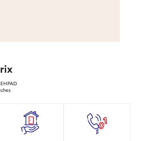
rix
es EHPAD
rches