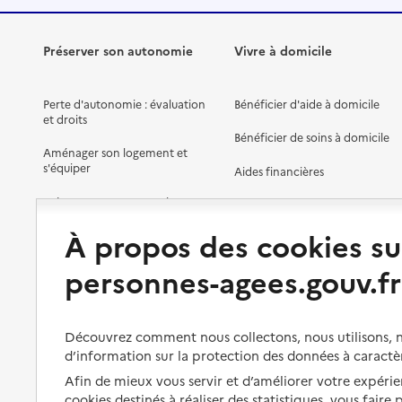
Préserver son autonomie
Vivre à domicile
Perte d'autonomie : évaluation
Bénéficier d'aide à domicile
et droits
Bénéficier de soins à domicile
Aménager son logement et
s'équiper
Aides financières
Préserver son autonomie et sa
Solutions d'accueil temporaire
santé
À propos des cookies su
Partager son logement
Organiser à l'avance sa propre
protection
personnes-agees.gouv.fr
Vivre à domicile avec une
maladie ou un handicap
Les mesures de protection
Être hospitalisé
Les obligations de la famille
Découvrez comment nous collectons, nous utilisons, no
d’information sur la protection des données à caractè
Fin de vie à domicile
À qui s’adresser ?
Afin de mieux vous servir et d’améliorer votre expérien
cookies destinés à réaliser des statistiques, vous faire
Les politiques du grand âge