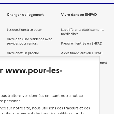
Changer de logement
Vivre dans un EHPAD
Les questions à se poser
Les différents établissements
médicalisés
Vivre dans une résidence avec
services pour seniors
Préparer l'entrée en EHPAD
Vivre chez un proche
Aides financières en EHPAD
Vivre en accueil familial
Prévention, accompagnement
r www.pour-les-
et soins
Autres solutions de logement
Comprendre les prix en
EHPAD
Droits en EHPAD
us traitons vos données en lisant notre notice
Fin de vie en EHPAD
re personnel.
ce sur notre site, nous utilisons des traceurs et des
 profiter pleinement des fonctionnalités du portail.