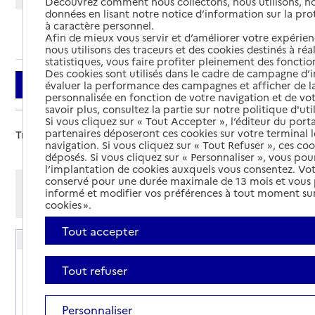
Découvrez comment nous collectons, nous utilisons, no
données en lisant notre notice d’information sur la pr
à caractère personnel.
Ajouter cette recherche aux favoris
Afin de mieux vous servir et d’améliorer votre expérienc
nous utilisons des traceurs et des cookies destinés à réal
statistiques, vous faire profiter pleinement des fonction
Des cookies sont utilisés dans le cadre de campagne d
Filtrer
évaluer la performance des campagnes et afficher de la
personnalisée en fonction de votre navigation et de vot
savoir plus, consultez la partie sur notre politique d'uti
Si vous cliquez sur « Tout Accepter », l’éditeur du porta
partenaires déposeront ces cookies sur votre terminal l
Trier par :
navigation. Si vous cliquez sur « Tout Refuser », ces co
déposés. Si vous cliquez sur « Personnaliser », vous pou
l’implantation de cookies auxquels vous consentez. Vot
conservé pour une durée maximale de 13 mois et vous
Afficher les résultats par:
informé et modifier vos préférences à tout moment sur
Mode liste
Mode carte
cookies ».
Tout accepter
Résidence autonomie Lenoir Jousserand
Adresse
9 rue de l'amiral Courbet
Tout refuser
94160
-
Saint-Mandé
Personnaliser