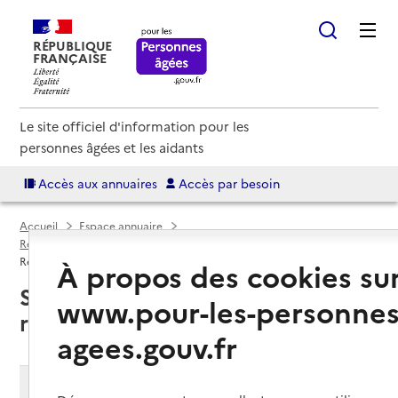
RÉPUBLIQUE
FRANÇAISE
Le site officiel d'information pour les
personnes âgées et les aidants
Accès aux annuaires
Accès par besoin
Accueil
Espace annuaire
Résidences autonomie par département
Val-de-Marne (94)
Résidence autonomie
À propos des cookies su
Saint-Mandé (94160) : liste des
www.pour-les-personnes
résidences autonomie
agees.gouv.fr
Modifier ma recherche