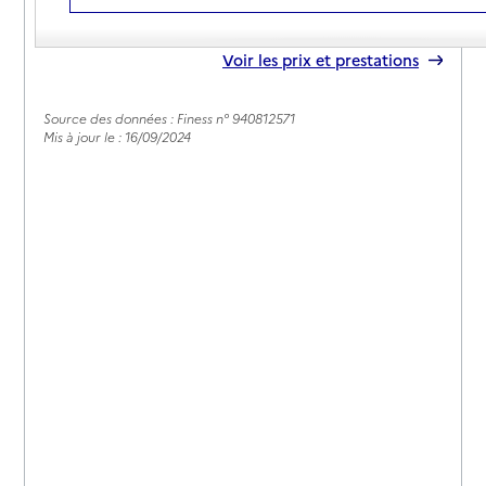
01 44 68 62 90
Contact
Rapport HAS
Voir les prix et prestations
Source des données : Finess n° 940812571
Mis à jour le : 16/09/2024