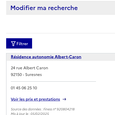
Modifier ma recherche
Filtrer
Résidence autonomie Albert-Caron
Adresse
24 rue Albert Caron
92150
-
Suresnes
01 45 06 25 10
Rapport HAS
Voir les prix et prestations
Source des données : Finess n° 920804218
Mis à jour le : 05/02/2025