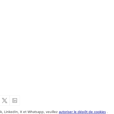
er par email
Partager sur Facebook
Partager sur X
Partager sur Linkedin
k, LinkedIn, X et Whatsapp, veuillez
autoriser le dépôt de cookies
.