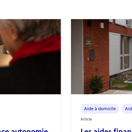
Aide à domicile
Aid
Article
nce autonomie
Les aides fina