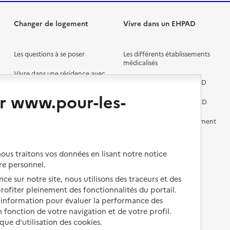
Changer de logement
Vivre dans un EHPAD
Les questions à se poser
Les différents établissements
médicalisés
Vivre dans une résidence avec
services pour seniors
Préparer l'entrée en EHPAD
r www.pour-les-
Vivre chez un proche
Aides financières en EHPAD
Vivre en accueil familial
Prévention, accompagnement
et soins
Autres solutions de logement
Comprendre les prix en
us traitons vos données en lisant notre notice
EHPAD
re personnel.
Droits en EHPAD
ce sur notre site, nous utilisons des traceurs et des
 profiter pleinement des fonctionnalités du portail.
Fin de vie en EHPAD
d’information pour évaluer la performance des
 fonction de votre navigation et de votre profil.
ique d'utilisation des cookies.