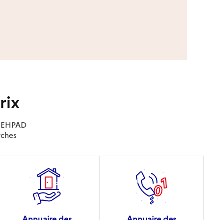
rix
es EHPAD
rches
Annuaire des
Annuaire des