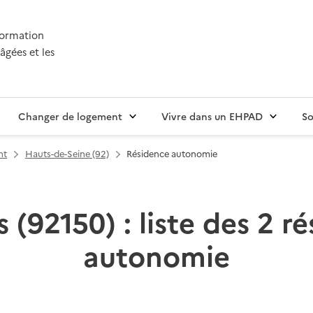
nformation
âgées et les
Changer de logement
Vivre dans un EHPAD
So
nt
Hauts-de-Seine (92)
Résidence autonomie
 (92150) : liste des 2 r
autonomie