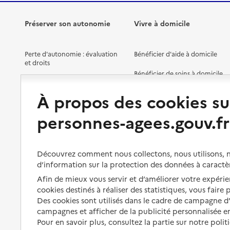
Préserver son autonomie
Vivre à domicile
Perte d'autonomie : évaluation
Bénéficier d'aide à domicile
et droits
Bénéficier de soins à domicile
Aménager son logement et
s'équiper
Aides financières
À propos des cookies su
Préserver son autonomie et sa
Solutions d'accueil temporaire
personnes-agees.gouv.fr
santé
Partager son logement
Organiser à l'avance sa propre
protection
Vivre à domicile avec une
Découvrez comment nous collectons, nous utilisons, no
maladie ou un handicap
d’information sur la protection des données à caractè
Les mesures de protection
Afin de mieux vous servir et d’améliorer votre expérien
Être hospitalisé
Les obligations de la famille
cookies destinés à réaliser des statistiques, vous faire
Fin de vie à domicile
Des cookies sont utilisés dans le cadre de campagne 
À qui s’adresser ?
campagnes et afficher de la publicité personnalisée en
Pour en savoir plus, consultez la partie sur notre polit
Les politiques du grand âge