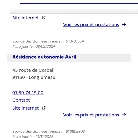
01 69 74 19 00
Contact
Site internet
Rapport HAS
Voir les prix et prestations
Source des données : Finess n° 910701564
Mis à jour le : 08/09/2024
Résidence autonomie Avril
Adresse
45 route de Corbeil
91160
-
Longjumeau
01 69 74 19 00
Contact
Site internet
Rapport HAS
Voir les prix et prestations
Source des données : Finess n° 910805803
Mis à jour le : 21/11/2025