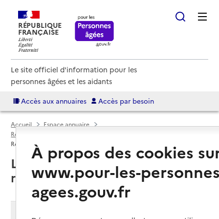
RÉPUBLIQUE
FRANÇAISE
Le site officiel d'information pour les
personnes âgées et les aidants
Accès aux annuaires
Accès par besoin
Accueil
Espace annuaire
Résidences autonomie par département
Essonne (91)
Résidence autonomie
À propos des cookies su
Longjumeau (91160) : liste des 3
www.pour-les-personnes
résidences autonomie
agees.gouv.fr
Modifier ma recherche