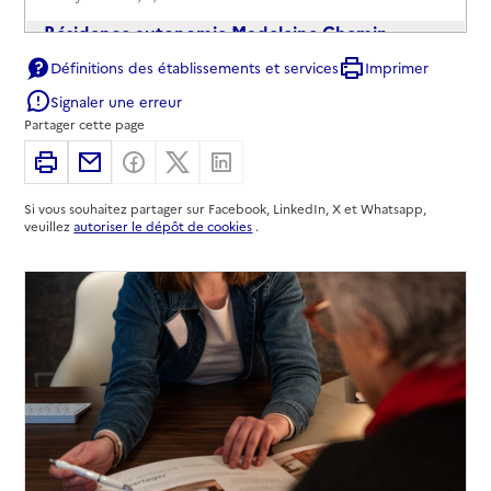
Résidence autonomie Madeleine Chemin
Définitions des établissements et services
Imprimer
Adresse
12 route de Corbeil
Signaler une erreur
91160
-
Longjumeau
Partager cette page
01 69 74 19 00
Imprimer
Partager par email
Partager sur Facebook
Partager sur X
Partager sur Linkedin
Contact
Si vous souhaitez partager sur Facebook, LinkedIn, X et Whatsapp,
Site internet
veuillez
autoriser le dépôt de cookies
.
Rapport HAS
Voir les prix et prestations
Source des données : Finess n° 910701572
Mis à jour le : 08/09/2024