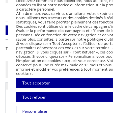
Découvrez comment nous collectons, nous utilisons, no
données en lisant notre notice d’information sur la pr
à caractère personnel.
Ajouter cette recherche aux favoris
Afin de mieux vous servir et d’améliorer votre expérienc
nous utilisons des traceurs et des cookies destinés à réal
statistiques, vous faire profiter pleinement des fonction
Des cookies sont utilisés dans le cadre de campagne d
Filtrer
évaluer la performance des campagnes et afficher de la
personnalisée en fonction de votre navigation et de vot
savoir plus, consultez la partie sur notre politique d'uti
Si vous cliquez sur « Tout Accepter », l’éditeur du porta
partenaires déposeront ces cookies sur votre terminal l
Trier par :
navigation. Si vous cliquez sur « Tout Refuser », ces co
déposés. Si vous cliquez sur « Personnaliser », vous pou
l’implantation de cookies auxquels vous consentez. Vot
conservé pour une durée maximale de 13 mois et vous
Afficher les résultats par:
informé et modifier vos préférences à tout moment sur
Mode liste
Mode carte
cookies ».
Tout accepter
Résidence autonomie Automne
Adresse
25 avenue du général de Gaulle
Tout refuser
91160
-
Longjumeau
Personnaliser