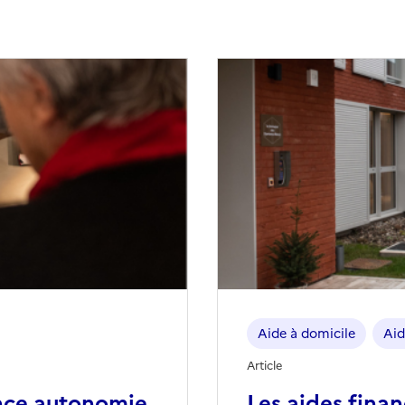
Aide à domicile
Aid
Article
nce autonomie
Les aides fina