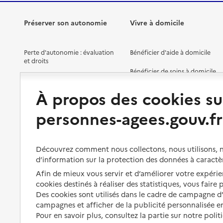
Préserver son autonomie
Vivre à domicile
Perte d'autonomie : évaluation
Bénéficier d'aide à domicile
et droits
Bénéficier de soins à domicile
Aménager son logement et
s'équiper
Aides financières
À propos des cookies su
Préserver son autonomie et sa
Solutions d'accueil temporaire
personnes-agees.gouv.fr
santé
Partager son logement
Organiser à l'avance sa propre
protection
Vivre à domicile avec une
Découvrez comment nous collectons, nous utilisons, no
maladie ou un handicap
d’information sur la protection des données à caractè
Les mesures de protection
Afin de mieux vous servir et d’améliorer votre expérien
Être hospitalisé
Les obligations de la famille
cookies destinés à réaliser des statistiques, vous faire
Fin de vie à domicile
Des cookies sont utilisés dans le cadre de campagne 
À qui s’adresser ?
campagnes et afficher de la publicité personnalisée en
Pour en savoir plus, consultez la partie sur notre polit
Les politiques du grand âge