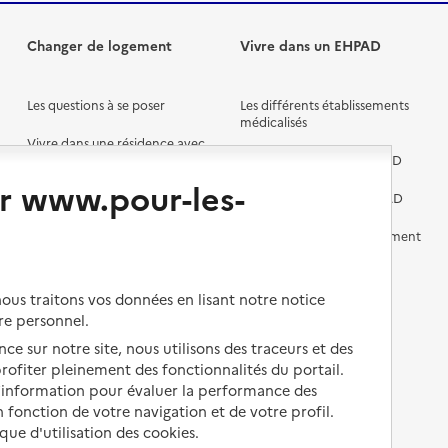
Changer de logement
Vivre dans un EHPAD
Les questions à se poser
Les différents établissements
médicalisés
Vivre dans une résidence avec
services pour seniors
Préparer l'entrée en EHPAD
r www.pour-les-
Vivre chez un proche
Aides financières en EHPAD
Vivre en accueil familial
Prévention, accompagnement
et soins
Autres solutions de logement
Comprendre les prix en
us traitons vos données en lisant notre notice
EHPAD
re personnel.
Droits en EHPAD
ce sur notre site, nous utilisons des traceurs et des
 profiter pleinement des fonctionnalités du portail.
Fin de vie en EHPAD
d’information pour évaluer la performance des
 fonction de votre navigation et de votre profil.
ique d'utilisation des cookies.