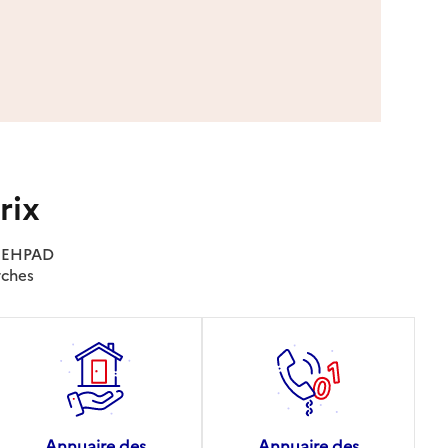
rix
es EHPAD
rches
Annuaire des
Annuaire des