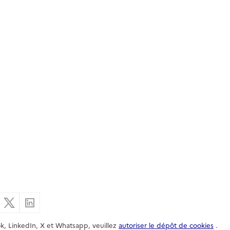
er par email
Partager sur Facebook
Partager sur X
Partager sur Linkedin
k, LinkedIn, X et Whatsapp, veuillez
autoriser le dépôt de cookies
.