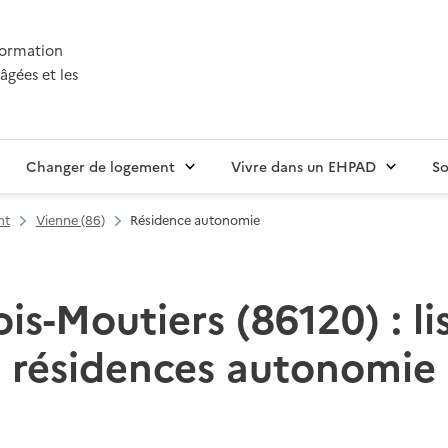
nformation
âgées et les
Changer de logement
Vivre dans un EHPAD
So
nt
Vienne (86)
Résidence autonomie
ois-Moutiers (86120) : li
résidences autonomie