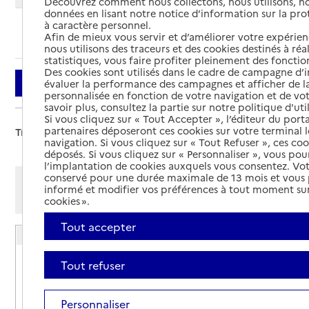
Découvrez comment nous collectons, nous utilisons, no
données en lisant notre notice d’information sur la pr
à caractère personnel.
Ajouter cette recherche aux favoris
Afin de mieux vous servir et d’améliorer votre expérienc
nous utilisons des traceurs et des cookies destinés à réal
statistiques, vous faire profiter pleinement des fonction
Des cookies sont utilisés dans le cadre de campagne d
Filtrer
évaluer la performance des campagnes et afficher de la
personnalisée en fonction de votre navigation et de vot
savoir plus, consultez la partie sur notre politique d'uti
Si vous cliquez sur « Tout Accepter », l’éditeur du porta
partenaires déposeront ces cookies sur votre terminal l
Trier par :
navigation. Si vous cliquez sur « Tout Refuser », ces co
déposés. Si vous cliquez sur « Personnaliser », vous pou
l’implantation de cookies auxquels vous consentez. Vot
conservé pour une durée maximale de 13 mois et vous
Afficher les résultats par:
informé et modifier vos préférences à tout moment sur
Mode liste
Mode carte
cookies ».
Tout accepter
Résidence autonomie Le Ronquet
Adresse
350 rue du Ronquet
Tout refuser
84700
-
Sorgues
Personnaliser