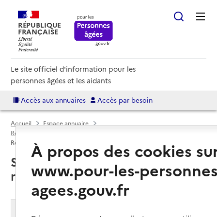
RÉPUBLIQUE
FRANÇAISE
Le site officiel d'information pour les
personnes âgées et les aidants
Accès aux annuaires
Accès par besoin
Accueil
Espace annuaire
Résidences autonomie par département
Vaucluse (84)
Résidence autonomie
À propos des cookies su
Sorgues (84700) : liste des
www.pour-les-personnes
résidences autonomie
agees.gouv.fr
Modifier ma recherche