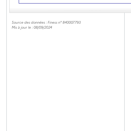
04 90 39 22 50
Contact
Rapport HAS
Source des données : Finess n° 840007793
Mis à jour le : 08/09/2024