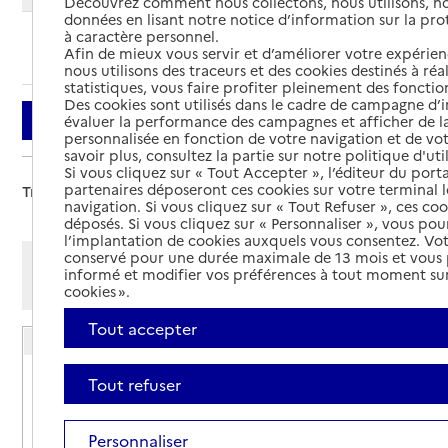
Découvrez comment nous collectons, nous utilisons, no
données en lisant notre notice d’information sur la pr
à caractère personnel.
Ajouter cette recherche aux favoris
Afin de mieux vous servir et d’améliorer votre expérienc
nous utilisons des traceurs et des cookies destinés à réal
statistiques, vous faire profiter pleinement des fonction
Des cookies sont utilisés dans le cadre de campagne d
Filtrer
évaluer la performance des campagnes et afficher de la
personnalisée en fonction de votre navigation et de vot
savoir plus, consultez la partie sur notre politique d'uti
Si vous cliquez sur « Tout Accepter », l’éditeur du porta
partenaires déposeront ces cookies sur votre terminal l
Trier par :
navigation. Si vous cliquez sur « Tout Refuser », ces co
déposés. Si vous cliquez sur « Personnaliser », vous pou
l’implantation de cookies auxquels vous consentez. Vot
conservé pour une durée maximale de 13 mois et vous
Afficher les résultats par:
informé et modifier vos préférences à tout moment sur
Mode liste
Mode carte
cookies ».
Tout accepter
Résidence autonomie Sainte-Madeleine
Adresse
Place Sainte-Madeleine
Tout refuser
83740
-
La Cadière-d'Azur
Personnaliser