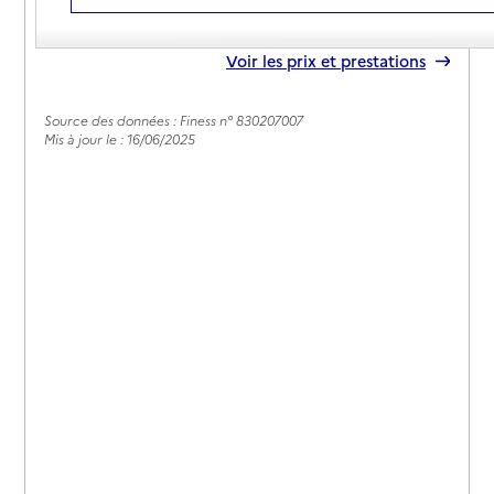
04 94 90 00 63
Contact
Rapport HAS
Voir les prix et prestations
Source des données : Finess n° 830207007
Mis à jour le : 16/06/2025