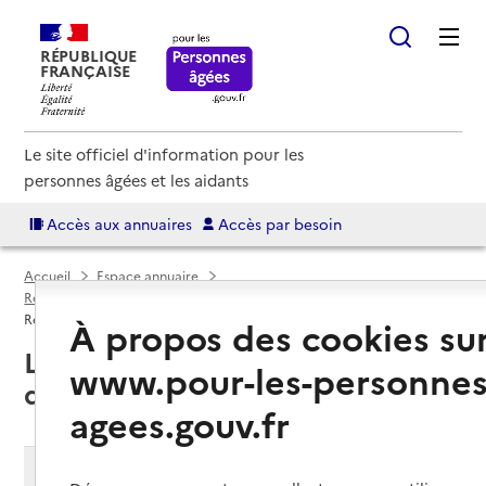
RÉPUBLIQUE
FRANÇAISE
Le site officiel d'information pour les
personnes âgées et les aidants
Accès aux annuaires
Accès par besoin
Accueil
Espace annuaire
Résidences autonomie par département
Var (83)
Résidence autonomie
À propos des cookies su
La Cadière-d'Azur (83740) : liste
www.pour-les-personnes
des résidences autonomie
agees.gouv.fr
Modifier ma recherche