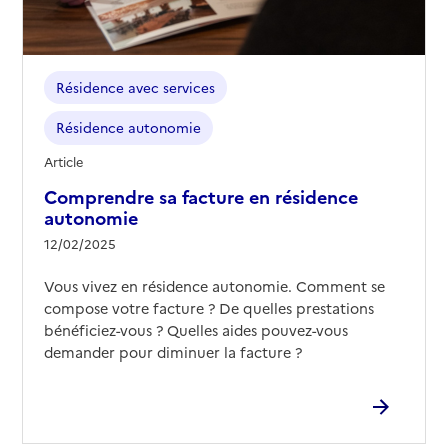
Contact
Rapport HAS
Voir les prix et prestations
Résidence avec services
Source des données : Finess n° 760802009
Mis à jour le : 08/09/2024
Résidence autonomie
Article
Comprendre sa facture en résidence
autonomie
12/02/2025
Vous vivez en résidence autonomie. Comment se
compose votre facture ? De quelles prestations
bénéficiez-vous ? Quelles aides pouvez-vous
demander pour diminuer la facture ?