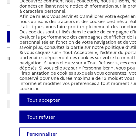
Découvrez comment nous collectons, nous utilisons, no
données en lisant notre notice d’information sur la pr
à caractère personnel.
Ajouter cette recherche aux favoris
Afin de mieux vous servir et d’améliorer votre expérienc
nous utilisons des traceurs et des cookies destinés à réal
statistiques, vous faire profiter pleinement des fonction
Des cookies sont utilisés dans le cadre de campagne d
Filtrer
évaluer la performance des campagnes et afficher de la
personnalisée en fonction de votre navigation et de vot
savoir plus, consultez la partie sur notre politique d'uti
Si vous cliquez sur « Tout Accepter », l’éditeur du porta
partenaires déposeront ces cookies sur votre terminal l
Trier par :
navigation. Si vous cliquez sur « Tout Refuser », ces co
déposés. Si vous cliquez sur « Personnaliser », vous pou
l’implantation de cookies auxquels vous consentez. Vot
conservé pour une durée maximale de 13 mois et vous
Afficher les résultats par:
informé et modifier vos préférences à tout moment sur
Mode liste
Mode carte
cookies ».
Tout accepter
Résidence autonomie Jean Bart et Suffren
Adresse
55 quai Berigny
Tout refuser
76400
-
Fécamp
Personnaliser