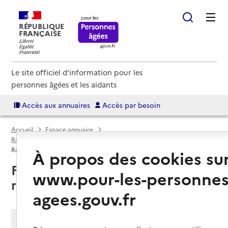
RÉPUBLIQUE
FRANÇAISE
Le site officiel d'information pour les
personnes âgées et les aidants
Accès aux annuaires
Accès par besoin
Accueil
Espace annuaire
Résidences autonomie par département
Seine-Maritime (76)
Résidence autonomie
À propos des cookies su
Fécamp (76400) : liste des 4
www.pour-les-personnes
résidences autonomie
agees.gouv.fr
Modifier ma recherche