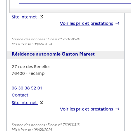
06 30 38 52 07
Contact
Site internet
Rapport HAS
Voir les prix et prestations
Source des données : Finess n° 760791574
Mis à jour le : 08/09/2024
Résidence autonomie Gaston Marest
Adresse
27 rue des Renelles
76400
-
Fécamp
06 30 38 52 01
Contact
Site internet
Rapport HAS
Voir les prix et prestations
Source des données : Finess n° 760801316
Mis à jour le : 08/09/2024