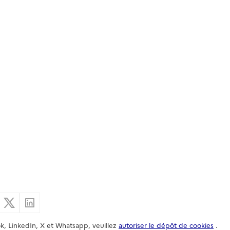
er par email
Partager sur Facebook
Partager sur X
Partager sur Linkedin
k, LinkedIn, X et Whatsapp, veuillez
autoriser le dépôt de cookies
.