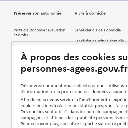
Préserver son autonomie
Vivre à domicile
Perte d'autonomie : évaluation
Bénéficier d'aide à domicile
et droits
Bénéficier de soins à domicile
Aménager son logement et
s'équiper
Aides financières
À propos des cookies su
Préserver son autonomie et sa
Solutions d'accueil temporaire
personnes-agees.gouv.fr
santé
Partager son logement
Organiser à l'avance sa propre
protection
Vivre à domicile avec une
Découvrez comment nous collectons, nous utilisons, no
maladie ou un handicap
d’information sur la protection des données à caractè
Les mesures de protection
Afin de mieux vous servir et d’améliorer votre expérien
Être hospitalisé
Les obligations de la famille
cookies destinés à réaliser des statistiques, vous faire
Fin de vie à domicile
Des cookies sont utilisés dans le cadre de campagne 
À qui s’adresser ?
campagnes et afficher de la publicité personnalisée en
Pour en savoir plus, consultez la partie sur notre polit
Les politiques du grand âge