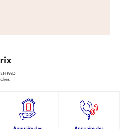
rix
es EHPAD
rches
Annuaire des
Annuaire des