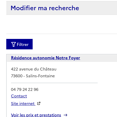
Modifier ma recherche
Filtrer
Résidence autonomie Notre Foyer
Adresse
422 avenue du Château
73600
-
Salins-Fontaine
04 79 24 22 96
Contact
Site internet
Rapport HAS
Voir les prix et prestations