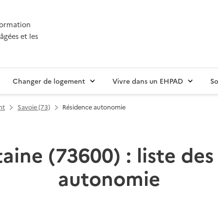
nformation
âgées et les
Changer de logement
Vivre dans un EHPAD
So
nt
Savoie (73)
Résidence autonomie
taine (73600) : liste des
autonomie