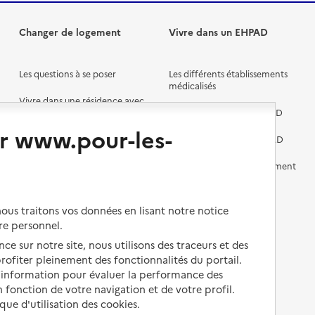
Changer de logement
Vivre dans un EHPAD
Les questions à se poser
Les différents établissements
médicalisés
Vivre dans une résidence avec
services pour seniors
Préparer l'entrée en EHPAD
r www.pour-les-
Vivre chez un proche
Aides financières en EHPAD
Vivre en accueil familial
Prévention, accompagnement
et soins
Autres solutions de logement
Comprendre les prix en
us traitons vos données en lisant notre notice
EHPAD
re personnel.
Droits en EHPAD
ce sur notre site, nous utilisons des traceurs et des
 profiter pleinement des fonctionnalités du portail.
Fin de vie en EHPAD
d’information pour évaluer la performance des
 fonction de votre navigation et de votre profil.
ique d'utilisation des cookies.