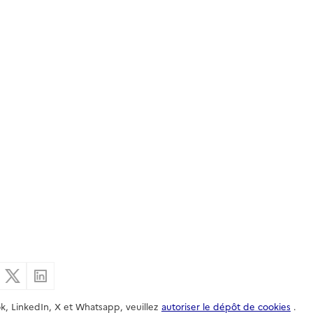
er par email
Partager sur Facebook
Partager sur X
Partager sur Linkedin
k, LinkedIn, X et Whatsapp, veuillez
autoriser le dépôt de cookies
.