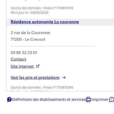
Source des données : Finess n° 710970419
Mis à jour le : 09/06/2026
Résidence autonomie La couronne
Adresse
2 rue de la Couronne
71200
-
Le Creusot
03 85 32 23 01
Contact
Site internet
Rapport HAS
Voir les prix et prestations
Source des données : Finess n° 710975095
Mis à jour le : 22/05/2026
Définitions des établissements et services
Imprimer