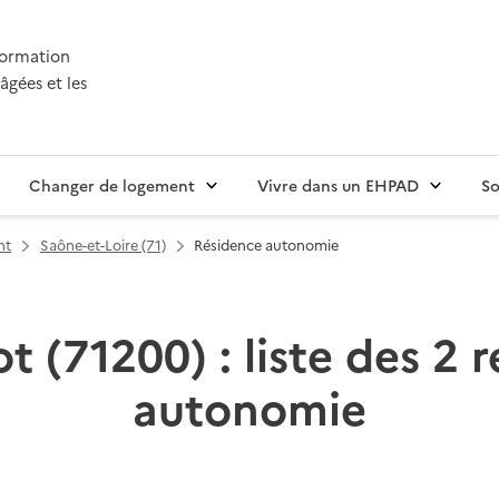
nformation
âgées et les
Changer de logement
Vivre dans un EHPAD
So
nt
Saône-et-Loire (71)
Résidence autonomie
t (71200) : liste des 2 
autonomie