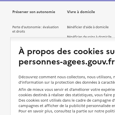
Préserver son autonomie
Vivre à domicile
Perte d'autonomie : évaluation
Bénéficier d'aide à domicile
et droits
Bénéficier de soins à domicile
Aménager son logement et
s'équiper
Aides financières
À propos des cookies su
Préserver son autonomie et sa
Solutions d'accueil temporaire
personnes-agees.gouv.fr
santé
Partager son logement
Organiser à l'avance sa propre
protection
Vivre à domicile avec une
Découvrez comment nous collectons, nous utilisons, no
maladie ou un handicap
d’information sur la protection des données à caractè
Les mesures de protection
Afin de mieux vous servir et d’améliorer votre expérien
Être hospitalisé
Les obligations de la famille
cookies destinés à réaliser des statistiques, vous faire
Fin de vie à domicile
Des cookies sont utilisés dans le cadre de campagne 
À qui s’adresser ?
campagnes et afficher de la publicité personnalisée en
Pour en savoir plus, consultez la partie sur notre polit
Les politiques du grand âge