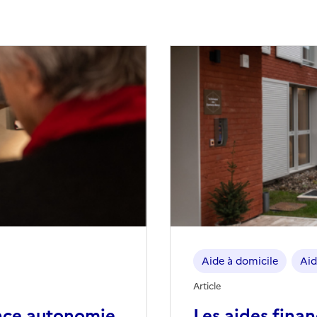
Aide à domicile
Aid
Article
nce autonomie
Les aides fina