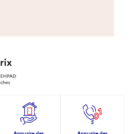
rix
es EHPAD
rches
Annuaire des
Annuaire des