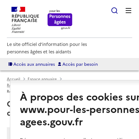
RÉPUBLIQUE
FRANÇAISE
Le site officiel d'information pour les
personnes âgées et les aidants
Accès aux annuaires
Accès par besoin
Accueil
Espace annuaire
Résidences autonomie par département
Saône-et-Loire (71)
Résidence autonomie
À propos des cookies su
Chalon-sur-Saône (71100) : liste
www.pour-les-personnes
des 3 résidences autonomie
agees.gouv.fr
Modifier ma recherche