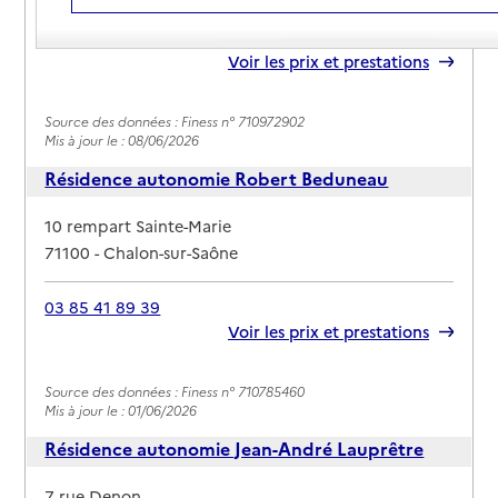
03 85 41 52 36
Contact
Rapport HAS
Voir les prix et prestations
Source des données : Finess n° 710972902
Mis à jour le : 08/06/2026
Résidence autonomie Robert Beduneau
Adresse
10 rempart Sainte-Marie
71100
-
Chalon-sur-Saône
03 85 41 89 39
Rapport HAS
Voir les prix et prestations
Source des données : Finess n° 710785460
Mis à jour le : 01/06/2026
Résidence autonomie Jean-André Lauprêtre
Adresse
7 rue Denon