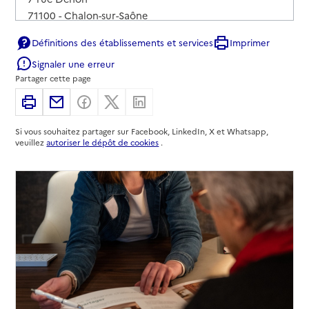
71100
-
Chalon-sur-Saône
Définitions des établissements et services
Imprimer
03 85 93 14 32
Signaler une erreur
Contact
Partager cette page
Rapport HAS
Voir les prix et prestations
Imprimer
Partager par email
Partager sur Facebook
Partager sur X
Partager sur Linkedin
Source des données : Finess n° 710014879
Mis à jour le : 01/06/2026
Si vous souhaitez partager sur Facebook, LinkedIn, X et Whatsapp,
veuillez
autoriser le dépôt de cookies
.