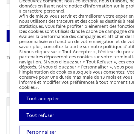
Découvrez comment nous collectons, nous utilisons, no
données en lisant notre notice d’information sur la pr
à caractère personnel.
Ajouter cette recherche aux favoris
Afin de mieux vous servir et d’améliorer votre expérienc
nous utilisons des traceurs et des cookies destinés à réal
statistiques, vous faire profiter pleinement des fonction
Des cookies sont utilisés dans le cadre de campagne d
Filtrer
évaluer la performance des campagnes et afficher de la
personnalisée en fonction de votre navigation et de vot
savoir plus, consultez la partie sur notre politique d'uti
Si vous cliquez sur « Tout Accepter », l’éditeur du porta
partenaires déposeront ces cookies sur votre terminal l
Trier par :
navigation. Si vous cliquez sur « Tout Refuser », ces co
déposés. Si vous cliquez sur « Personnaliser », vous pou
l’implantation de cookies auxquels vous consentez. Vot
conservé pour une durée maximale de 13 mois et vous
Afficher les résultats par:
informé et modifier vos préférences à tout moment sur
Mode liste
Mode carte
cookies ».
Tout accepter
Résidence autonomie L'esquilin
Adresse
5 rue Colette
Tout refuser
71100
-
Chalon-sur-Saône
Personnaliser