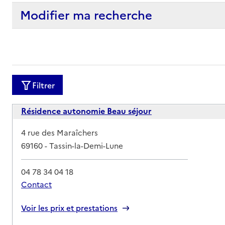
Modifier ma recherche
Filtrer
Résidence autonomie Beau séjour
Adresse
4 rue des Maraîchers
69160
-
Tassin-la-Demi-Lune
04 78 34 04 18
Contact
Rapport HAS
Voir les prix et prestations