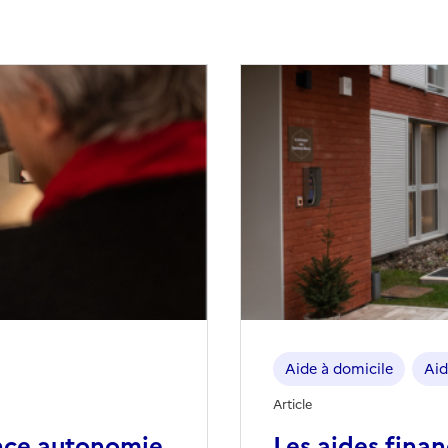
Aide à domicile
Aid
Article
nce autonomie
Les aides fina