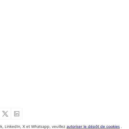
er par email
Partager sur Facebook
Partager sur X
Partager sur Linkedin
k, LinkedIn, X et Whatsapp, veuillez
autoriser le dépôt de cookies
.