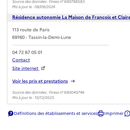
Source des données : Finess n° 690788583
Mis à jour le : 08/09/2024
Résidence autonomie La Maison de François et Clair
Adresse
113 route de Paris
69160
-
Tassin-la-Demi-Lune
04 72 87 05 01
Contact
Site internet
Rapport HAS
Voir les prix et prestations
Source des données : Finess n° 690040746
Mis à jour le : 10/12/2025
Définitions des établissements et services
Imprimer