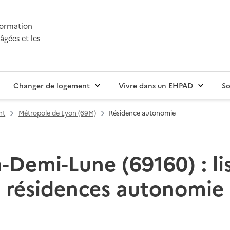
nformation
âgées et les
Changer de logement
Vivre dans un EHPAD
So
nt
Métropole de Lyon (69M)
Résidence autonomie
a-Demi-Lune (69160) : li
résidences autonomie