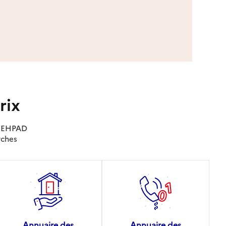
rix
es EHPAD
rches
Annuaire des
Annuaire des