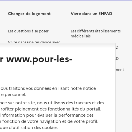
Changer de logement
Vivre dans un EHPAD
Les questions à se poser
Les différents établissements
médicalisés
Vivre dans une résidence avec
services pour seniors
Préparer l'entrée en EHPAD
r www.pour-les-
Vivre chez un proche
Aides financières en EHPAD
Vivre en accueil familial
Prévention, accompagnement
et soins
Autres solutions de logement
Comprendre les prix en
us traitons vos données en lisant notre notice
EHPAD
re personnel.
Droits en EHPAD
ce sur notre site, nous utilisons des traceurs et des
 profiter pleinement des fonctionnalités du portail.
Fin de vie en EHPAD
d’information pour évaluer la performance des
 fonction de votre navigation et de votre profil.
ique d'utilisation des cookies.