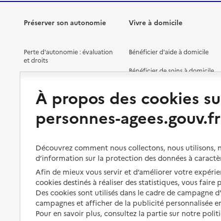
Préserver son autonomie
Vivre à domicile
Perte d'autonomie : évaluation
Bénéficier d'aide à domicile
et droits
Bénéficier de soins à domicile
Aménager son logement et
s'équiper
Aides financières
À propos des cookies su
Préserver son autonomie et sa
Solutions d'accueil temporaire
personnes-agees.gouv.fr
santé
Partager son logement
Organiser à l'avance sa propre
protection
Vivre à domicile avec une
Découvrez comment nous collectons, nous utilisons, no
maladie ou un handicap
d’information sur la protection des données à caractè
Les mesures de protection
Afin de mieux vous servir et d’améliorer votre expérien
Être hospitalisé
Les obligations de la famille
cookies destinés à réaliser des statistiques, vous faire
Fin de vie à domicile
Des cookies sont utilisés dans le cadre de campagne 
À qui s’adresser ?
campagnes et afficher de la publicité personnalisée en
Pour en savoir plus, consultez la partie sur notre polit
Les politiques du grand âge