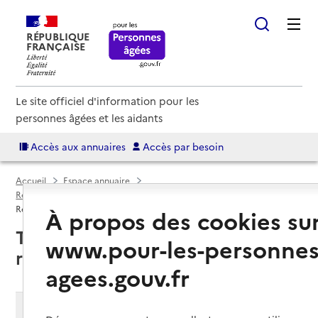
RÉPUBLIQUE
FRANÇAISE
Le site officiel d'information pour les
personnes âgées et les aidants
Accès aux annuaires
Accès par besoin
Accueil
Espace annuaire
Résidences autonomie par département
Hautes-Pyrénées (65)
Résidence autonomie
À propos des cookies su
Tarbes (65000) : liste des 2
www.pour-les-personnes
résidences autonomie
agees.gouv.fr
Modifier ma recherche