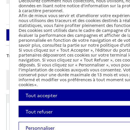
Découvrez comment nous collectons, nous utilisons, no
données en lisant notre notice d’information sur la pr
à caractère personnel.
Ajouter cette recherche aux favoris
Afin de mieux vous servir et d’améliorer votre expérienc
nous utilisons des traceurs et des cookies destinés à réal
statistiques, vous faire profiter pleinement des fonction
Des cookies sont utilisés dans le cadre de campagne d
Filtrer
évaluer la performance des campagnes et afficher de la
personnalisée en fonction de votre navigation et de vot
savoir plus, consultez la partie sur notre politique d'uti
Si vous cliquez sur « Tout Accepter », l’éditeur du porta
partenaires déposeront ces cookies sur votre terminal l
Trier par :
navigation. Si vous cliquez sur « Tout Refuser », ces co
déposés. Si vous cliquez sur « Personnaliser », vous pou
l’implantation de cookies auxquels vous consentez. Vot
conservé pour une durée maximale de 13 mois et vous
Afficher les résultats par:
informé et modifier vos préférences à tout moment sur
Mode liste
Mode carte
cookies ».
Tout accepter
Résidence autonomie Le Stade
Adresse
1 avenue Pierre de Coubertin
Tout refuser
65000
-
Tarbes
Personnaliser