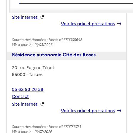
05 82 15 02 00
Contact
Site internet
Rapport HAS
Voir les prix et prestations
Source des données : Finess n° 650005648
Mis à jour le : 16/03/2026
Résidence autonomie Cité des Roses
Adresse
20 rue Eugène Ténot
65000
-
Tarbes
05 62 93 26 38
Contact
Site internet
Rapport HAS
Voir les prix et prestations
Source des données : Finess n° 650783731
Mis à jour le : 16/07/2026