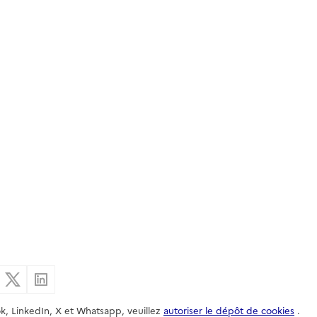
er par email
Partager sur Facebook
Partager sur X
Partager sur Linkedin
k, LinkedIn, X et Whatsapp, veuillez
autoriser le dépôt de cookies
.