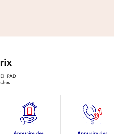
rix
es EHPAD
rches
Annuaire des
Annuaire des