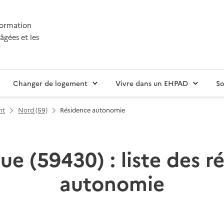
nformation
âgées et les
Changer de logement
Vivre dans un EHPAD
So
nt
Nord (59)
Résidence autonomie
e (59430) : liste des r
autonomie