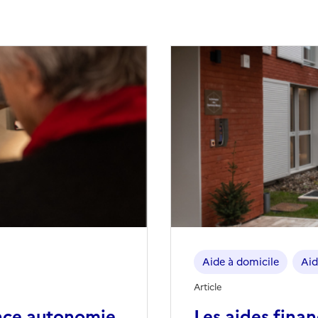
Aide à domicile
Aid
Article
nce autonomie
Les aides fina