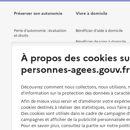
Préserver son autonomie
Vivre à domicile
Perte d'autonomie : évaluation
Bénéficier d'aide à domicile
et droits
Bénéficier de soins à domicile
Aménager son logement et
s'équiper
Aides financières
À propos des cookies su
Préserver son autonomie et sa
Solutions d'accueil temporaire
personnes-agees.gouv.fr
santé
Partager son logement
Organiser à l'avance sa propre
protection
Vivre à domicile avec une
Découvrez comment nous collectons, nous utilisons, no
maladie ou un handicap
d’information sur la protection des données à caractè
Les mesures de protection
Afin de mieux vous servir et d’améliorer votre expérien
Être hospitalisé
Les obligations de la famille
cookies destinés à réaliser des statistiques, vous faire
Fin de vie à domicile
Des cookies sont utilisés dans le cadre de campagne 
À qui s’adresser ?
campagnes et afficher de la publicité personnalisée en
Pour en savoir plus, consultez la partie sur notre polit
Les politiques du grand âge