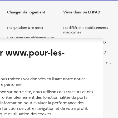
Changer de logement
Vivre dans un EHPAD
Les questions à se poser
Les différents établissements
médicalisés
Vivre dans une résidence avec
services pour seniors
Préparer l'entrée en EHPAD
r www.pour-les-
Vivre chez un proche
Aides financières en EHPAD
Vivre en accueil familial
Prévention, accompagnement
et soins
Autres solutions de logement
Comprendre les prix en
us traitons vos données en lisant notre notice
EHPAD
re personnel.
Droits en EHPAD
ce sur notre site, nous utilisons des traceurs et des
 profiter pleinement des fonctionnalités du portail.
Fin de vie en EHPAD
d’information pour évaluer la performance des
 fonction de votre navigation et de votre profil.
ique d'utilisation des cookies.