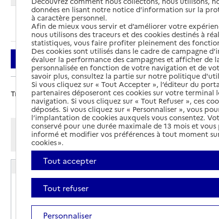
Découvrez comment nous collectons, nous utilisons, no
données en lisant notre notice d’information sur la pr
à caractère personnel.
Ajouter cette recherche aux favoris
Afin de mieux vous servir et d’améliorer votre expérienc
nous utilisons des traceurs et des cookies destinés à réal
statistiques, vous faire profiter pleinement des fonction
Des cookies sont utilisés dans le cadre de campagne d
Filtrer
évaluer la performance des campagnes et afficher de la
personnalisée en fonction de votre navigation et de vot
savoir plus, consultez la partie sur notre politique d'uti
Si vous cliquez sur « Tout Accepter », l’éditeur du porta
partenaires déposeront ces cookies sur votre terminal l
Trier par :
navigation. Si vous cliquez sur « Tout Refuser », ces co
déposés. Si vous cliquez sur « Personnaliser », vous pou
l’implantation de cookies auxquels vous consentez. Vot
conservé pour une durée maximale de 13 mois et vous
Afficher les résultats par:
informé et modifier vos préférences à tout moment sur
Mode liste
Mode carte
cookies ».
Tout accepter
Résidence autonomie Raymond Gernez
Adresse
1135 avenue de Paris
Tout refuser
59400
-
Cambrai
Personnaliser