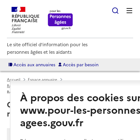
RÉPUBLIQUE
FRANÇAISE
Le site officiel d'information pour les
personnes âgées et les aidants
Accès aux annuaires
Accès par besoin
Accueil
Espace annuaire
Résidences autonomie par département
Nord (59)
Résidence autonomie
À propos des cookies su
Cambrai (59400) : liste des 2
www.pour-les-personnes
résidences autonomie
agees.gouv.fr
Modifier ma recherche