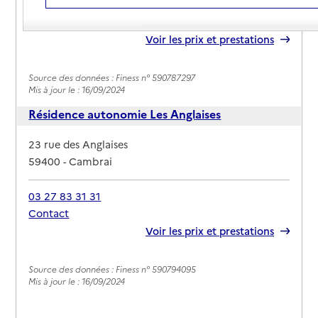
03 27 81 04 41
Contact
Rapport HAS
Voir les prix et prestations
Source des données : Finess n° 590787297
Mis à jour le : 16/09/2024
Résidence autonomie Les Anglaises
Adresse
23 rue des Anglaises
59400
-
Cambrai
03 27 83 31 31
Contact
Rapport HAS
Voir les prix et prestations
Source des données : Finess n° 590794095
Mis à jour le : 16/09/2024