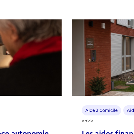
Aide à domicile
Aid
Article
nce autonomie
Les aides fina