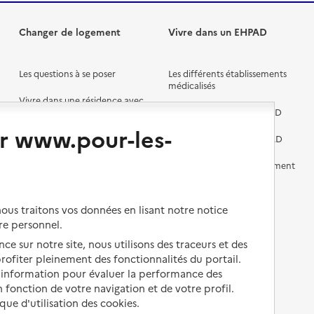
Changer de logement
Vivre dans un EHPAD
Les questions à se poser
Les différents établissements
médicalisés
Vivre dans une résidence avec
services pour seniors
Préparer l'entrée en EHPAD
r www.pour-les-
Vivre chez un proche
Aides financières en EHPAD
Vivre en accueil familial
Prévention, accompagnement
et soins
Autres solutions de logement
Comprendre les prix en
us traitons vos données en lisant notre notice
EHPAD
re personnel.
Droits en EHPAD
ce sur notre site, nous utilisons des traceurs et des
 profiter pleinement des fonctionnalités du portail.
Fin de vie en EHPAD
d’information pour évaluer la performance des
 fonction de votre navigation et de votre profil.
ique d'utilisation des cookies.