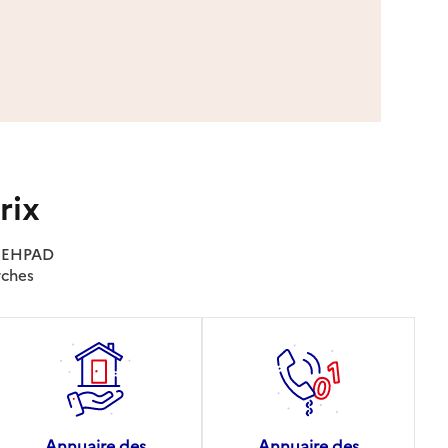
rix
es EHPAD
rches
Annuaire des
Annuaire des