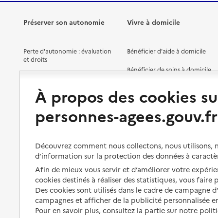
Préserver son autonomie
Vivre à domicile
Perte d'autonomie : évaluation
Bénéficier d'aide à domicile
et droits
Bénéficier de soins à domicile
Aménager son logement et
s'équiper
Aides financières
À propos des cookies su
Préserver son autonomie et sa
Solutions d'accueil temporaire
personnes-agees.gouv.fr
santé
Partager son logement
Organiser à l'avance sa propre
protection
Vivre à domicile avec une
Découvrez comment nous collectons, nous utilisons, no
maladie ou un handicap
d’information sur la protection des données à caractè
Les mesures de protection
Afin de mieux vous servir et d’améliorer votre expérien
Être hospitalisé
Les obligations de la famille
cookies destinés à réaliser des statistiques, vous faire
Fin de vie à domicile
Des cookies sont utilisés dans le cadre de campagne 
À qui s’adresser ?
campagnes et afficher de la publicité personnalisée en
Pour en savoir plus, consultez la partie sur notre polit
Les politiques du grand âge