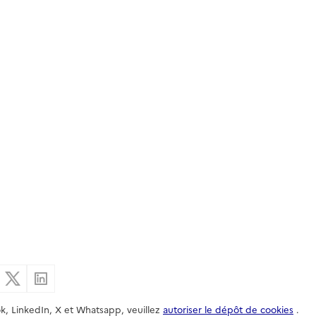
er par email
Partager sur Facebook
Partager sur X
Partager sur Linkedin
k, LinkedIn, X et Whatsapp, veuillez
autoriser le dépôt de cookies
.