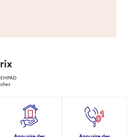
rix
es EHPAD
rches
Annuaire des
Annuaire des