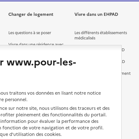
Changer de logement
Vivre dans un EHPAD
Les questions à se poser
Les différents établissements
médicalisés
Vivre dans une résidence avec
services pour seniors
Préparer l'entrée en EHPAD
r www.pour-les-
Vivre chez un proche
Aides financières en EHPAD
Vivre en accueil familial
Prévention, accompagnement
et soins
Autres solutions de logement
Comprendre les prix en
us traitons vos données en lisant notre notice
EHPAD
re personnel.
Droits en EHPAD
ce sur notre site, nous utilisons des traceurs et des
 profiter pleinement des fonctionnalités du portail.
Fin de vie en EHPAD
d’information pour évaluer la performance des
 fonction de votre navigation et de votre profil.
ique d'utilisation des cookies.