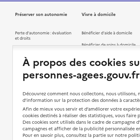
Préserver son autonomie
Vivre à domicile
Perte d'autonomie : évaluation
Bénéficier d'aide à domicile
et droits
Bénéficier de soins à domicile
Aménager son logement et
s'équiper
Aides financières
À propos des cookies su
Préserver son autonomie et sa
Solutions d'accueil temporaire
personnes-agees.gouv.fr
santé
Partager son logement
Organiser à l'avance sa propre
protection
Vivre à domicile avec une
Découvrez comment nous collectons, nous utilisons, no
maladie ou un handicap
d’information sur la protection des données à caractè
Les mesures de protection
Afin de mieux vous servir et d’améliorer votre expérien
Être hospitalisé
Les obligations de la famille
cookies destinés à réaliser des statistiques, vous faire
Fin de vie à domicile
Des cookies sont utilisés dans le cadre de campagne 
À qui s’adresser ?
campagnes et afficher de la publicité personnalisée en
Pour en savoir plus, consultez la partie sur notre polit
Les politiques du grand âge