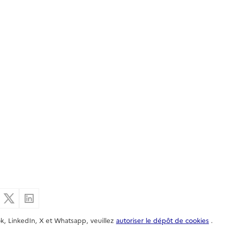
er par email
Partager sur Facebook
Partager sur X
Partager sur Linkedin
k, LinkedIn, X et Whatsapp, veuillez
autoriser le dépôt de cookies
.