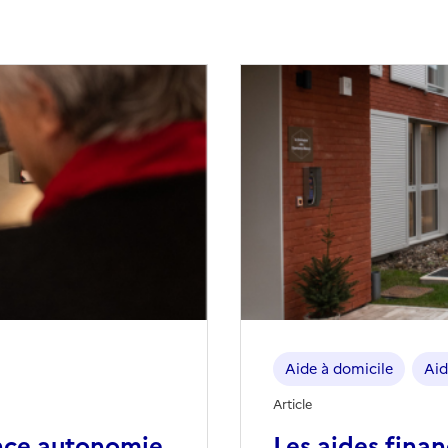
Aide à domicile
Aid
Article
nce autonomie
Les aides fina