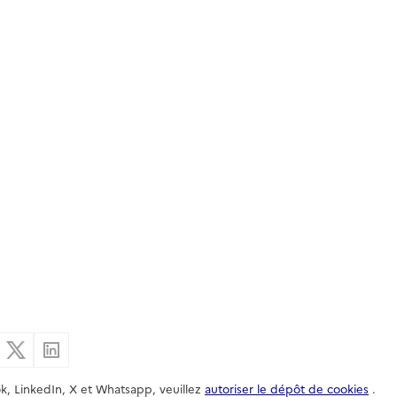
er par email
Partager sur Facebook
Partager sur X
Partager sur Linkedin
k, LinkedIn, X et Whatsapp, veuillez
autoriser le dépôt de cookies
.