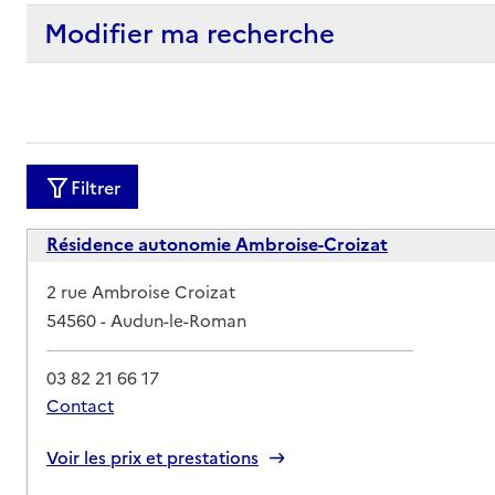
Modifier ma recherche
Filtrer
Résidence autonomie Ambroise-Croizat
Adresse
2 rue Ambroise Croizat
54560
-
Audun-le-Roman
03 82 21 66 17
Contact
Rapport HAS
Voir les prix et prestations