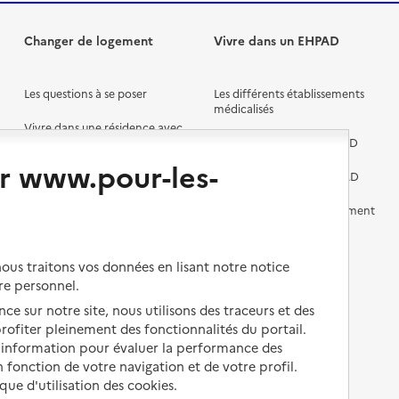
Changer de logement
Vivre dans un EHPAD
Les questions à se poser
Les différents établissements
médicalisés
Vivre dans une résidence avec
services pour seniors
Préparer l'entrée en EHPAD
r www.pour-les-
Vivre chez un proche
Aides financières en EHPAD
Vivre en accueil familial
Prévention, accompagnement
et soins
Autres solutions de logement
Comprendre les prix en
us traitons vos données en lisant notre notice
EHPAD
re personnel.
Droits en EHPAD
ce sur notre site, nous utilisons des traceurs et des
 profiter pleinement des fonctionnalités du portail.
Fin de vie en EHPAD
d’information pour évaluer la performance des
 fonction de votre navigation et de votre profil.
ique d'utilisation des cookies.