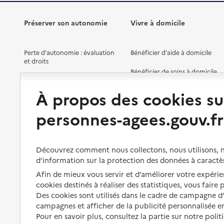
Préserver son autonomie
Vivre à domicile
Perte d'autonomie : évaluation
Bénéficier d'aide à domicile
et droits
Bénéficier de soins à domicile
Aménager son logement et
s'équiper
Aides financières
À propos des cookies su
Préserver son autonomie et sa
Solutions d'accueil temporaire
personnes-agees.gouv.fr
santé
Partager son logement
Organiser à l'avance sa propre
protection
Vivre à domicile avec une
Découvrez comment nous collectons, nous utilisons, no
maladie ou un handicap
d’information sur la protection des données à caractè
Les mesures de protection
Afin de mieux vous servir et d’améliorer votre expérien
Être hospitalisé
Les obligations de la famille
cookies destinés à réaliser des statistiques, vous faire
Fin de vie à domicile
Des cookies sont utilisés dans le cadre de campagne 
À qui s’adresser ?
campagnes et afficher de la publicité personnalisée en
Pour en savoir plus, consultez la partie sur notre polit
Les politiques du grand âge