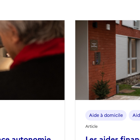
Aide à domicile
Aid
Article
nce autonomie
Les aides fina