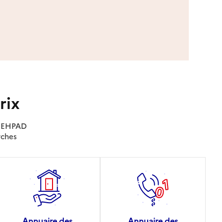
rix
es EHPAD
rches
Annuaire des
Annuaire des