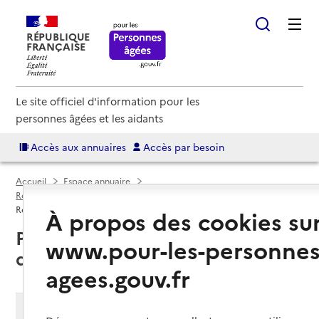
RÉPUBLIQUE
FRANÇAISE
Le site officiel d'information pour les
personnes âgées et les aidants
Accès aux annuaires
Accès par besoin
Accueil
Espace annuaire
Résidences autonomie par département
Marne (51)
Résidence autonomie
À propos des cookies su
Pargny-lès-Reims (51390) : liste
www.pour-les-personnes
des résidences autonomie
agees.gouv.fr
Modifier ma recherche