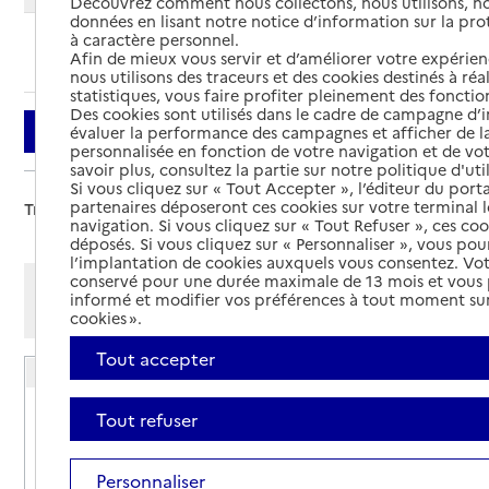
Découvrez comment nous collectons, nous utilisons, no
données en lisant notre notice d’information sur la pr
à caractère personnel.
Ajouter cette recherche aux favoris
Afin de mieux vous servir et d’améliorer votre expérienc
nous utilisons des traceurs et des cookies destinés à réal
statistiques, vous faire profiter pleinement des fonction
Des cookies sont utilisés dans le cadre de campagne d
Filtrer
évaluer la performance des campagnes et afficher de la
personnalisée en fonction de votre navigation et de vot
savoir plus, consultez la partie sur notre politique d'uti
Si vous cliquez sur « Tout Accepter », l’éditeur du porta
partenaires déposeront ces cookies sur votre terminal l
Trier par :
navigation. Si vous cliquez sur « Tout Refuser », ces co
déposés. Si vous cliquez sur « Personnaliser », vous pou
l’implantation de cookies auxquels vous consentez. Vot
conservé pour une durée maximale de 13 mois et vous
Afficher les résultats par:
informé et modifier vos préférences à tout moment sur
Mode liste
Mode carte
cookies ».
Tout accepter
Résidence autonomie MARPA Les Sources
Adresse
16 rue Saint-Martin
Tout refuser
51390
-
Pargny-lès-Reims
Personnaliser