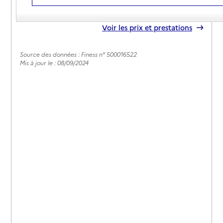
02 33 59 80 42
Contact
Rapport HAS
Voir les prix et prestations
Source des données : Finess n° 500016522
Mis à jour le : 08/09/2024