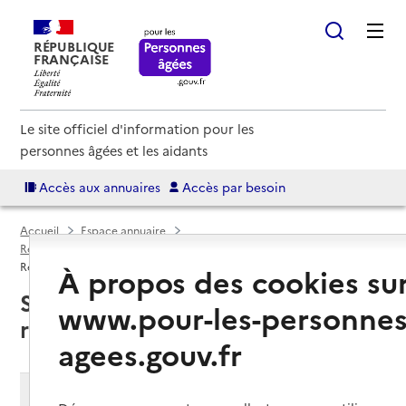
RÉPUBLIQUE
FRANÇAISE
Le site officiel d'information pour les
personnes âgées et les aidants
Accès aux annuaires
Accès par besoin
Accueil
Espace annuaire
Résidences autonomie par département
Manche (50)
Résidence autonomie
À propos des cookies su
Saint-Pois (50670) : liste des
www.pour-les-personnes
résidences autonomie
agees.gouv.fr
Modifier ma recherche