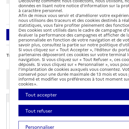
Découvrez comment nous collectons, nous utilisons, no
données en lisant notre notice d’information sur la pr
à caractère personnel.
Ajouter cette recherche aux favoris
Afin de mieux vous servir et d’améliorer votre expérienc
nous utilisons des traceurs et des cookies destinés à réal
statistiques, vous faire profiter pleinement des fonction
Des cookies sont utilisés dans le cadre de campagne d
Filtrer
évaluer la performance des campagnes et afficher de la
personnalisée en fonction de votre navigation et de vot
savoir plus, consultez la partie sur notre politique d'uti
Si vous cliquez sur « Tout Accepter », l’éditeur du porta
partenaires déposeront ces cookies sur votre terminal l
Trier par :
navigation. Si vous cliquez sur « Tout Refuser », ces co
déposés. Si vous cliquez sur « Personnaliser », vous pou
l’implantation de cookies auxquels vous consentez. Vot
conservé pour une durée maximale de 13 mois et vous
Afficher les résultats par:
informé et modifier vos préférences à tout moment sur
Mode liste
Mode carte
cookies ».
Tout accepter
Résidence autonomie Graindorge
Adresse
15 grande Rue
Tout refuser
50670
-
Saint-Pois
Personnaliser