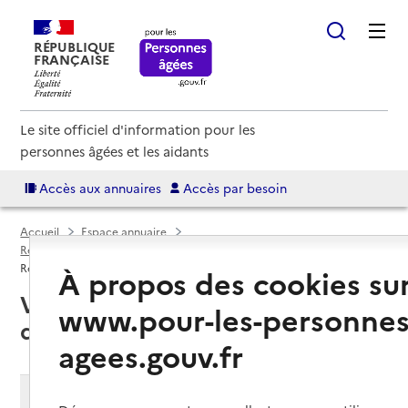
RÉPUBLIQUE
FRANÇAISE
Le site officiel d'information pour les
personnes âgées et les aidants
Accès aux annuaires
Accès par besoin
Accueil
Espace annuaire
Résidences autonomie par département
Loiret (45)
Résidence autonomie
À propos des cookies su
Vitry-aux-Loges (45530) : liste
www.pour-les-personnes
des résidences autonomie
agees.gouv.fr
Modifier ma recherche