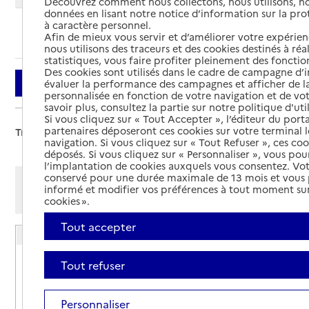
Découvrez comment nous collectons, nous utilisons, no
données en lisant notre notice d’information sur la pr
à caractère personnel.
Ajouter cette recherche aux favoris
Afin de mieux vous servir et d’améliorer votre expérienc
nous utilisons des traceurs et des cookies destinés à réal
statistiques, vous faire profiter pleinement des fonction
Des cookies sont utilisés dans le cadre de campagne d
Filtrer
évaluer la performance des campagnes et afficher de la
personnalisée en fonction de votre navigation et de vot
savoir plus, consultez la partie sur notre politique d'uti
Si vous cliquez sur « Tout Accepter », l’éditeur du porta
partenaires déposeront ces cookies sur votre terminal l
Trier par :
navigation. Si vous cliquez sur « Tout Refuser », ces co
déposés. Si vous cliquez sur « Personnaliser », vous pou
l’implantation de cookies auxquels vous consentez. Vot
conservé pour une durée maximale de 13 mois et vous
Afficher les résultats par:
informé et modifier vos préférences à tout moment sur
Mode liste
Mode carte
cookies ».
Tout accepter
Résidence autonomie Henri Deschamps
Adresse
1 rue Ferdinand Buisson
Tout refuser
45530
-
Vitry-aux-Loges
Personnaliser