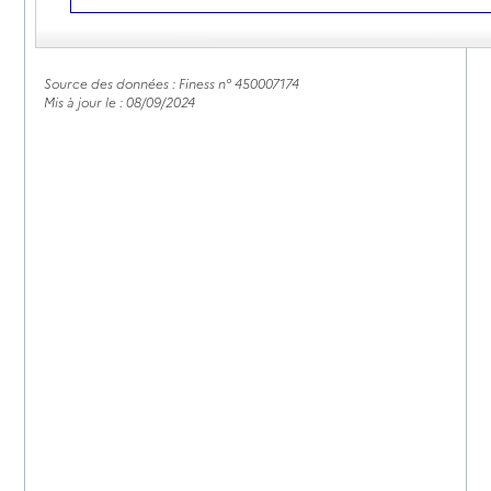
02 38 59 45 54
Contact
Rapport HAS
Source des données : Finess n° 450007174
Mis à jour le : 08/09/2024