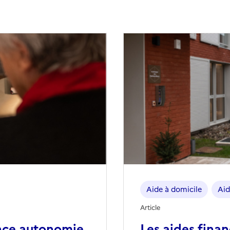
Aide à domicile
Aid
Article
nce autonomie
Les aides fina