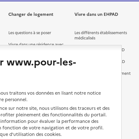
Changer de logement
Vivre dans un EHPAD
Les questions à se poser
Les différents établissements
médicalisés
Vivre dans une résidence avec
services pour seniors
Préparer l'entrée en EHPAD
r www.pour-les-
Vivre chez un proche
Aides financières en EHPAD
Vivre en accueil familial
Prévention, accompagnement
et soins
Autres solutions de logement
Comprendre les prix en
us traitons vos données en lisant notre notice
EHPAD
re personnel.
Droits en EHPAD
ce sur notre site, nous utilisons des traceurs et des
 profiter pleinement des fonctionnalités du portail.
Fin de vie en EHPAD
d’information pour évaluer la performance des
 fonction de votre navigation et de votre profil.
ique d'utilisation des cookies.