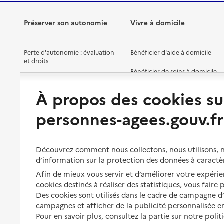
Préserver son autonomie
Vivre à domicile
Perte d'autonomie : évaluation
Bénéficier d'aide à domicile
et droits
Bénéficier de soins à domicile
Aménager son logement et
s'équiper
Aides financières
À propos des cookies su
Préserver son autonomie et sa
Solutions d'accueil temporaire
personnes-agees.gouv.fr
santé
Partager son logement
Organiser à l'avance sa propre
protection
Vivre à domicile avec une
Découvrez comment nous collectons, nous utilisons, no
maladie ou un handicap
d’information sur la protection des données à caractè
Les mesures de protection
Afin de mieux vous servir et d’améliorer votre expérien
Être hospitalisé
Les obligations de la famille
cookies destinés à réaliser des statistiques, vous faire
Fin de vie à domicile
Des cookies sont utilisés dans le cadre de campagne 
À qui s’adresser ?
campagnes et afficher de la publicité personnalisée en
Pour en savoir plus, consultez la partie sur notre polit
Les politiques du grand âge