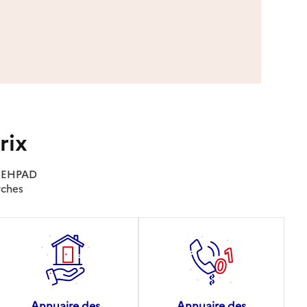
rix
es EHPAD
rches
Annuaire des
Annuaire des