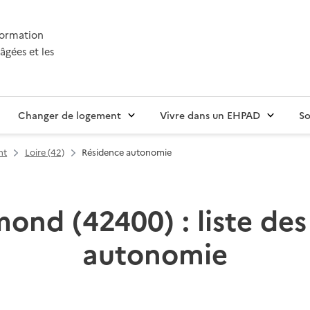
nformation
âgées et les
Changer de logement
Vivre dans un EHPAD
So
nt
Loire (42)
Résidence autonomie
ond (42400) : liste des
autonomie