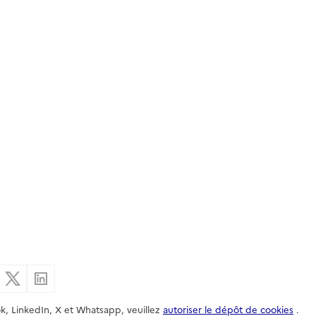
er par email
Partager sur Facebook
Partager sur X
Partager sur Linkedin
k, LinkedIn, X et Whatsapp, veuillez
autoriser le dépôt de cookies
.