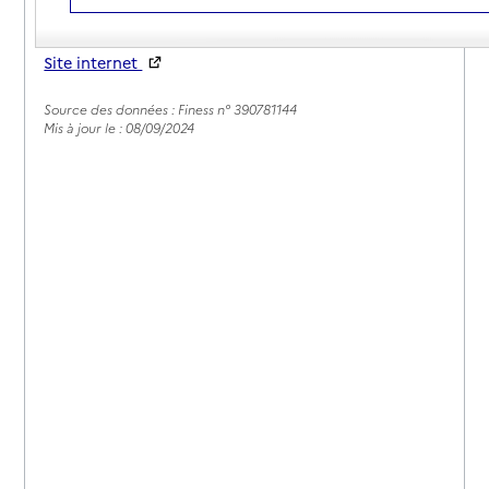
03 84 60 39 15
Contact
Site internet
Rapport HAS
Source des données : Finess n° 390781144
Mis à jour le : 08/09/2024