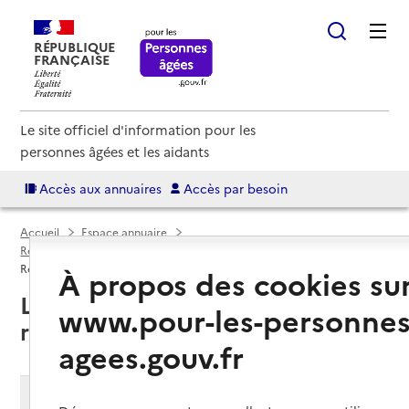
RÉPUBLIQUE
FRANÇAISE
Le site officiel d'information pour les
personnes âgées et les aidants
Accès aux annuaires
Accès par besoin
Accueil
Espace annuaire
Résidences autonomie par département
Jura (39)
Résidence autonomie
À propos des cookies su
Les Rousses (39220) : liste des
www.pour-les-personnes
résidences autonomie
agees.gouv.fr
Modifier ma recherche