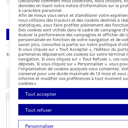
Découvrez comment nous collectons, nous utilisons, no
données en lisant notre notice d’information sur la pr
à caractère personnel.
Ajouter cette recherche aux favoris
Afin de mieux vous servir et d’améliorer votre expérienc
nous utilisons des traceurs et des cookies destinés à réal
statistiques, vous faire profiter pleinement des fonction
Des cookies sont utilisés dans le cadre de campagne d
Filtrer
évaluer la performance des campagnes et afficher de la
personnalisée en fonction de votre navigation et de vot
savoir plus, consultez la partie sur notre politique d'uti
Si vous cliquez sur « Tout Accepter », l’éditeur du porta
partenaires déposeront ces cookies sur votre terminal l
Trier par :
navigation. Si vous cliquez sur « Tout Refuser », ces co
déposés. Si vous cliquez sur « Personnaliser », vous pou
l’implantation de cookies auxquels vous consentez. Vot
conservé pour une durée maximale de 13 mois et vous
Afficher les résultats par:
informé et modifier vos préférences à tout moment sur
Mode liste
Mode carte
cookies ».
Tout accepter
Résidence autonomie Mandrillon
Adresse
164 rue Pasteur
Tout refuser
39220
-
Les Rousses
Personnaliser