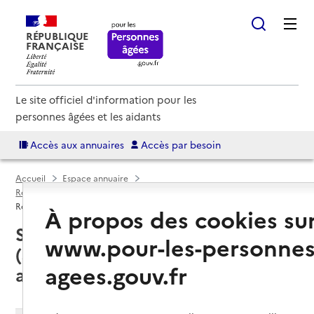
RÉPUBLIQUE
FRANÇAISE
Le site officiel d'information pour les
personnes âgées et les aidants
Accès aux annuaires
Accès par besoin
Accueil
Espace annuaire
Résidences autonomie par département
Isère (38)
Résidence autonomie
À propos des cookies su
Saint-Georges-d'Espéranche
www.pour-les-personnes
(38790) : liste des résidences
agees.gouv.fr
autonomie