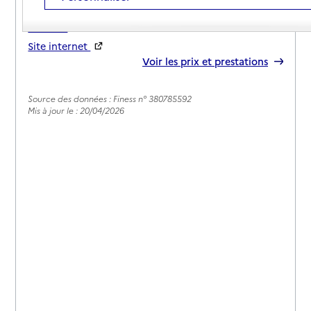
04 74 59 01 92
Contact
Site internet
Rapport HAS
Voir les prix et prestations
Source des données : Finess n° 380785592
Mis à jour le : 20/04/2026