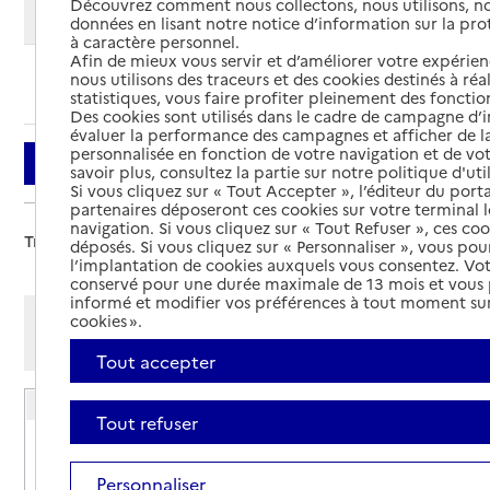
Découvrez comment nous collectons, nous utilisons, no
Modifier ma recherche
données en lisant notre notice d’information sur la pr
à caractère personnel.
Afin de mieux vous servir et d’améliorer votre expérienc
nous utilisons des traceurs et des cookies destinés à réal
Ajouter cette recherche aux favoris
statistiques, vous faire profiter pleinement des fonction
Des cookies sont utilisés dans le cadre de campagne d
évaluer la performance des campagnes et afficher de la
personnalisée en fonction de votre navigation et de vot
Filtrer
savoir plus, consultez la partie sur notre politique d'uti
Si vous cliquez sur « Tout Accepter », l’éditeur du porta
partenaires déposeront ces cookies sur votre terminal l
navigation. Si vous cliquez sur « Tout Refuser », ces co
Trier par :
déposés. Si vous cliquez sur « Personnaliser », vous pou
l’implantation de cookies auxquels vous consentez. Vot
conservé pour une durée maximale de 13 mois et vous
informé et modifier vos préférences à tout moment sur
Afficher les résultats par:
cookies ».
Mode liste
Mode carte
Tout accepter
Résidence autonomie Les Pervenches
Tout refuser
Adresse
38790
-
Saint-Georges-d'Espéranche
Personnaliser