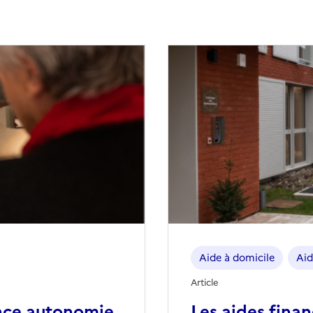
Aide à domicile
Aid
Article
nce autonomie
Les aides fina