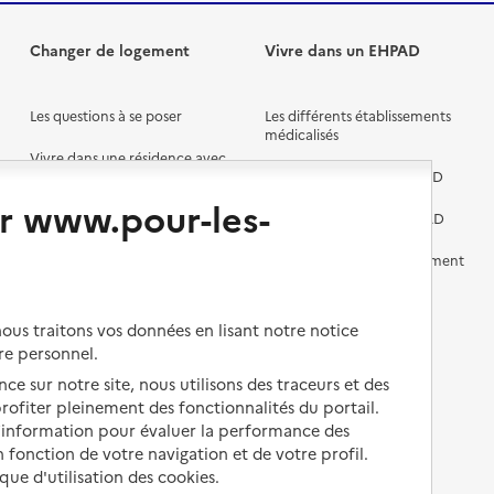
Changer de logement
Vivre dans un EHPAD
Les questions à se poser
Les différents établissements
médicalisés
Vivre dans une résidence avec
services pour seniors
Préparer l'entrée en EHPAD
r www.pour-les-
Vivre chez un proche
Aides financières en EHPAD
Vivre en accueil familial
Prévention, accompagnement
et soins
Autres solutions de logement
Comprendre les prix en
us traitons vos données en lisant notre notice
EHPAD
re personnel.
Droits en EHPAD
ce sur notre site, nous utilisons des traceurs et des
 profiter pleinement des fonctionnalités du portail.
Fin de vie en EHPAD
d’information pour évaluer la performance des
 fonction de votre navigation et de votre profil.
ique d'utilisation des cookies.