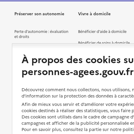
Préserver son autonomie
Vivre à domicile
Perte d'autonomie : évaluation
Bénéficier d'aide à domicile
et droits
Bénéficier de soins à domicile
Aménager son logement et
s'équiper
Aides financières
À propos des cookies su
Préserver son autonomie et sa
Solutions d'accueil temporaire
personnes-agees.gouv.fr
santé
Partager son logement
Organiser à l'avance sa propre
protection
Vivre à domicile avec une
Découvrez comment nous collectons, nous utilisons, no
maladie ou un handicap
d’information sur la protection des données à caractè
Les mesures de protection
Afin de mieux vous servir et d’améliorer votre expérien
Être hospitalisé
Les obligations de la famille
cookies destinés à réaliser des statistiques, vous faire
Fin de vie à domicile
Des cookies sont utilisés dans le cadre de campagne 
À qui s’adresser ?
campagnes et afficher de la publicité personnalisée en
Pour en savoir plus, consultez la partie sur notre polit
Les politiques du grand âge