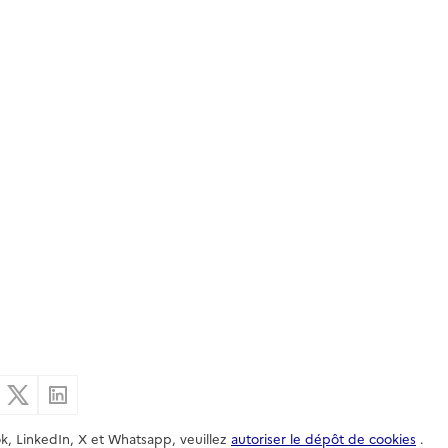
er par email
Partager sur Facebook
Partager sur X
Partager sur Linkedin
k, LinkedIn, X et Whatsapp, veuillez
autoriser le dépôt de cookies
.