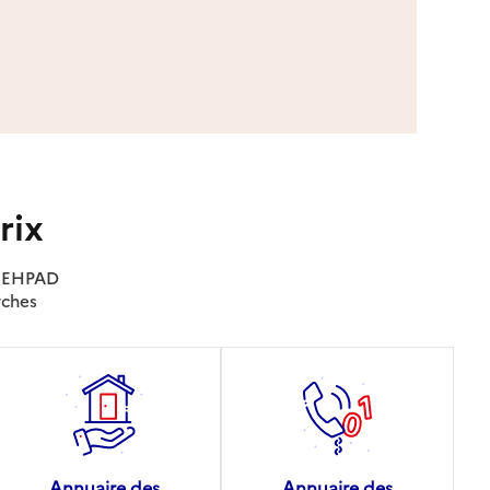
rix
es EHPAD
rches
Annuaire des
Annuaire des