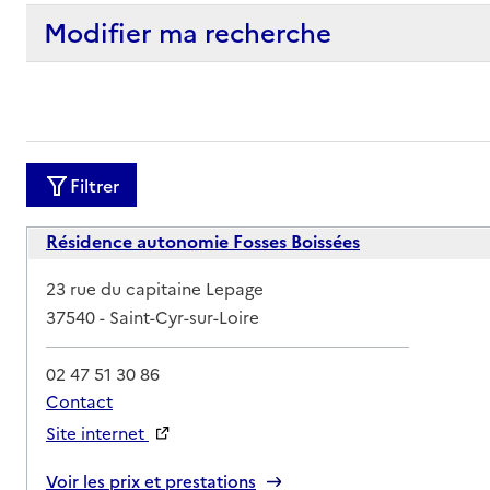
Modifier ma recherche
Filtrer
Résidence autonomie Fosses Boissées
Adresse
23 rue du capitaine Lepage
37540
-
Saint-Cyr-sur-Loire
02 47 51 30 86
Contact
Site internet
Rapport HAS
Voir les prix et prestations