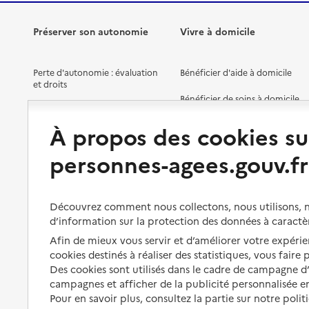
Préserver son autonomie
Vivre à domicile
Perte d'autonomie : évaluation
Bénéficier d'aide à domicile
et droits
Bénéficier de soins à domicile
Aménager son logement et
s'équiper
Aides financières
À propos des cookies su
Préserver son autonomie et sa
Solutions d'accueil temporaire
personnes-agees.gouv.fr
santé
Partager son logement
Organiser à l'avance sa propre
protection
Vivre à domicile avec une
Découvrez comment nous collectons, nous utilisons, no
maladie ou un handicap
d’information sur la protection des données à caractè
Les mesures de protection
Afin de mieux vous servir et d’améliorer votre expérien
Être hospitalisé
Les obligations de la famille
cookies destinés à réaliser des statistiques, vous faire
Fin de vie à domicile
Des cookies sont utilisés dans le cadre de campagne 
À qui s’adresser ?
campagnes et afficher de la publicité personnalisée en
Pour en savoir plus, consultez la partie sur notre polit
Les politiques du grand âge