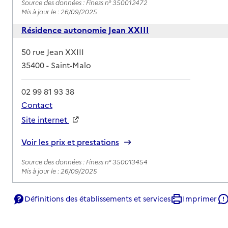
Source des données : Finess n° 350012472
Mis à jour le : 26/09/2025
Résidence autonomie Jean XXIII
Adresse
50 rue Jean XXIII
35400
-
Saint-Malo
02 99 81 93 38
Contact
Site internet
Rapport HAS
Voir les prix et prestations
Source des données : Finess n° 350013454
Mis à jour le : 26/09/2025
Résidence autonomie Henri Lemarié
Définitions des établissements et services
Imprimer
Adresse
8 boulevard des Déportés
35400
-
Saint-Malo