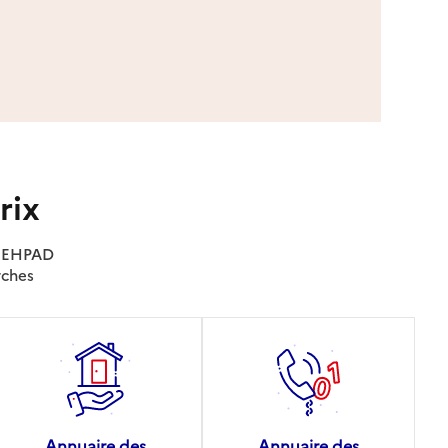
rix
es EHPAD
rches
Annuaire des
Annuaire des