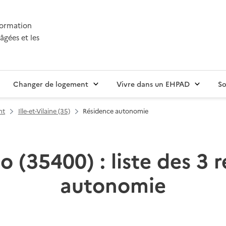
nformation
âgées et les
Changer de logement
Vivre dans un EHPAD
So
nt
Ille-et-Vilaine (35)
Résidence autonomie
o (35400) : liste des 3 
autonomie