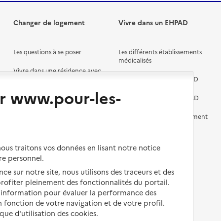
Changer de logement
Vivre dans un EHPAD
Les questions à se poser
Les différents établissements
médicalisés
Vivre dans une résidence avec
services pour seniors
Préparer l'entrée en EHPAD
r www.pour-les-
Vivre chez un proche
Aides financières en EHPAD
Vivre en accueil familial
Prévention, accompagnement
et soins
Autres solutions de logement
Comprendre les prix en
us traitons vos données en lisant notre notice
EHPAD
re personnel.
Droits en EHPAD
ce sur notre site, nous utilisons des traceurs et des
 profiter pleinement des fonctionnalités du portail.
Fin de vie en EHPAD
d’information pour évaluer la performance des
 fonction de votre navigation et de votre profil.
ique d'utilisation des cookies.