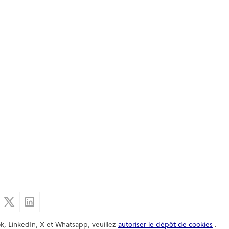
er par email
Partager sur Facebook
Partager sur X
Partager sur Linkedin
k, LinkedIn, X et Whatsapp, veuillez
autoriser le dépôt de cookies
.