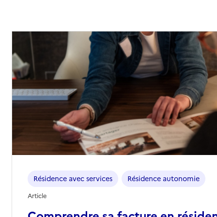
02 99 56 02 32
Contact
Rapport HAS
Voir les prix et prestations
Source des données : Finess n° 350013447
Mis à jour le : 27/01/2025
Résidence avec services
Résidence autonomie
Article
Comprendre sa facture en réside