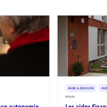
Aide à domicile
Aid
Article
nce autonomie
Les aides fina