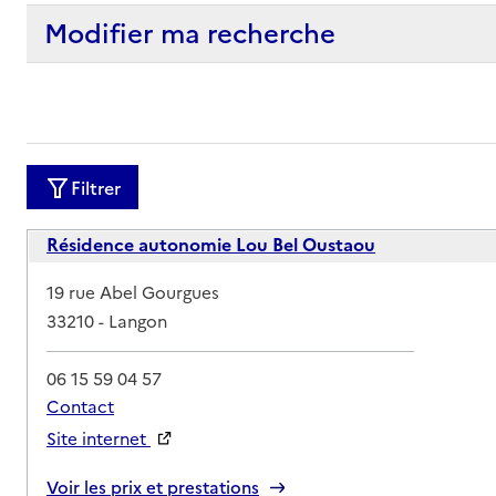
Modifier ma recherche
Filtrer
Résidence autonomie Lou Bel Oustaou
Adresse
19 rue Abel Gourgues
33210
-
Langon
06 15 59 04 57
Contact
Site internet
Rapport HAS
Voir les prix et prestations