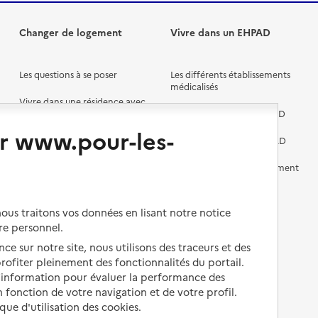
Changer de logement
Vivre dans un EHPAD
Les questions à se poser
Les différents établissements
médicalisés
Vivre dans une résidence avec
services pour seniors
Préparer l'entrée en EHPAD
r www.pour-les-
Vivre chez un proche
Aides financières en EHPAD
Vivre en accueil familial
Prévention, accompagnement
et soins
Autres solutions de logement
Comprendre les prix en
us traitons vos données en lisant notre notice
EHPAD
re personnel.
Droits en EHPAD
ce sur notre site, nous utilisons des traceurs et des
 profiter pleinement des fonctionnalités du portail.
Fin de vie en EHPAD
d’information pour évaluer la performance des
 fonction de votre navigation et de votre profil.
ique d'utilisation des cookies.