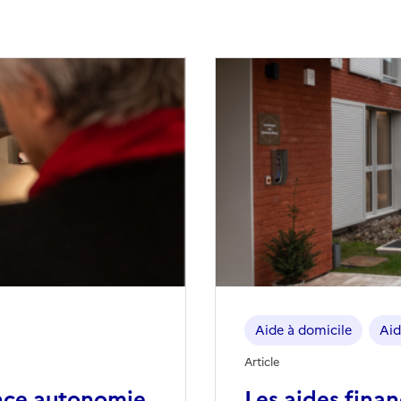
Aide à domicile
Aid
Article
nce autonomie
Les aides fina