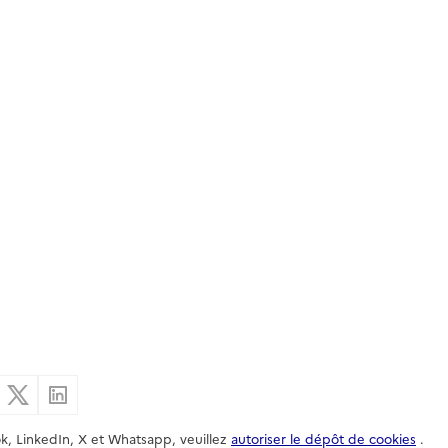
er par email
Partager sur Facebook
Partager sur X
Partager sur Linkedin
k, LinkedIn, X et Whatsapp, veuillez
autoriser le dépôt de cookies
.