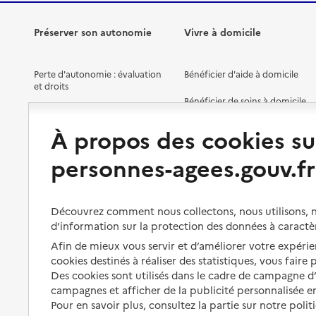
Préserver son autonomie
Vivre à domicile
Perte d'autonomie : évaluation
Bénéficier d'aide à domicile
et droits
Bénéficier de soins à domicile
Aménager son logement et
s'équiper
Aides financières
À propos des cookies su
Préserver son autonomie et sa
Solutions d'accueil temporaire
personnes-agees.gouv.fr
santé
Partager son logement
Organiser à l'avance sa propre
protection
Vivre à domicile avec une
Découvrez comment nous collectons, nous utilisons, no
maladie ou un handicap
d’information sur la protection des données à caractè
Les mesures de protection
Afin de mieux vous servir et d’améliorer votre expérien
Être hospitalisé
Les obligations de la famille
cookies destinés à réaliser des statistiques, vous faire
Fin de vie à domicile
Des cookies sont utilisés dans le cadre de campagne 
À qui s’adresser ?
campagnes et afficher de la publicité personnalisée en
Pour en savoir plus, consultez la partie sur notre polit
Les politiques du grand âge