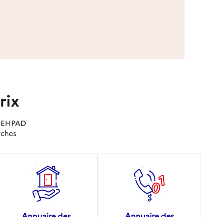
rix
es EHPAD
rches
Annuaire des
Annuaire des