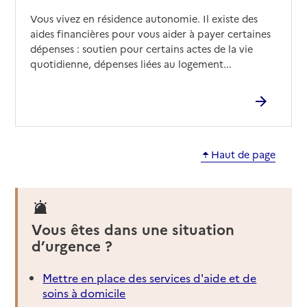
Site internet
Vous vivez en résidence autonomie. Il existe des
Rapport HAS
Voir les prix et prestations
aides financières pour vous aider à payer certaines
dépenses : soutien pour certains actes de la vie
quotidienne, dépenses liées au logement...
Source des données : Finess n° 250020591
Mis à jour le : 24/02/2026
Haut de page
Vous êtes dans une situation
d’urgence ?
Mettre en place des services d'aide et de
soins à domicile