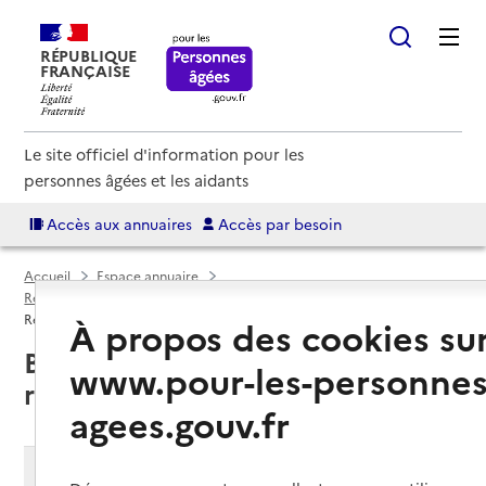
RÉPUBLIQUE
FRANÇAISE
Le site officiel d'information pour les
personnes âgées et les aidants
Accès aux annuaires
Accès par besoin
Accueil
Espace annuaire
Résidences autonomie par département
Doubs (25)
Résidence autonomie
À propos des cookies su
Besançon (25000) : liste des 7
www.pour-les-personnes
résidences autonomie
agees.gouv.fr
Modifier ma recherche