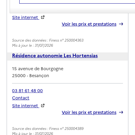
03 81 54 31 00
Contact
Site internet
Rapport HAS
Voir les prix et prestations
Source des données : Finess n° 250004363
Mis à jour le : 31/07/2026
Résidence autonomie Les Hortensias
Adresse
15 avenue de Bourgogne
25000
-
Besançon
03 81 61 48 00
Contact
Site internet
Rapport HAS
Voir les prix et prestations
Source des données : Finess n° 250004389
Mis à jour le : 31/07/2026