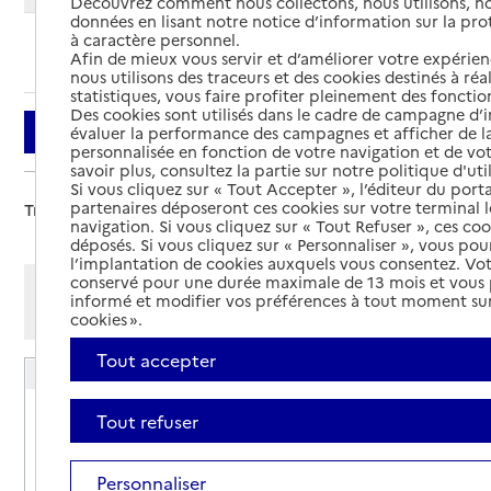
Découvrez comment nous collectons, nous utilisons, no
données en lisant notre notice d’information sur la pr
à caractère personnel.
Ajouter cette recherche aux favoris
Afin de mieux vous servir et d’améliorer votre expérienc
nous utilisons des traceurs et des cookies destinés à réal
statistiques, vous faire profiter pleinement des fonction
Des cookies sont utilisés dans le cadre de campagne d
Filtrer
évaluer la performance des campagnes et afficher de la
personnalisée en fonction de votre navigation et de vot
savoir plus, consultez la partie sur notre politique d'uti
Si vous cliquez sur « Tout Accepter », l’éditeur du porta
partenaires déposeront ces cookies sur votre terminal l
Trier par :
navigation. Si vous cliquez sur « Tout Refuser », ces co
déposés. Si vous cliquez sur « Personnaliser », vous pou
l’implantation de cookies auxquels vous consentez. Vot
conservé pour une durée maximale de 13 mois et vous
Afficher les résultats par:
informé et modifier vos préférences à tout moment sur
Mode liste
Mode carte
cookies ».
Tout accepter
Résidence autonomie Les Cèdres
Adresse
2 rue Kepler
Tout refuser
25000
-
Besançon
Personnaliser