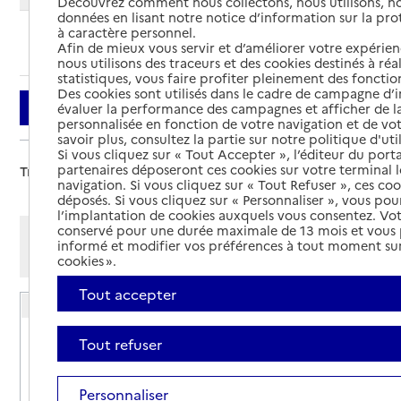
Découvrez comment nous collectons, nous utilisons, no
données en lisant notre notice d’information sur la pr
à caractère personnel.
Ajouter cette recherche aux favoris
Afin de mieux vous servir et d’améliorer votre expérienc
nous utilisons des traceurs et des cookies destinés à réal
statistiques, vous faire profiter pleinement des fonction
Des cookies sont utilisés dans le cadre de campagne d
Filtrer
évaluer la performance des campagnes et afficher de la
personnalisée en fonction de votre navigation et de vot
savoir plus, consultez la partie sur notre politique d'uti
Si vous cliquez sur « Tout Accepter », l’éditeur du porta
partenaires déposeront ces cookies sur votre terminal l
Trier par :
navigation. Si vous cliquez sur « Tout Refuser », ces co
déposés. Si vous cliquez sur « Personnaliser », vous pou
l’implantation de cookies auxquels vous consentez. Vot
conservé pour une durée maximale de 13 mois et vous
Afficher les résultats par:
informé et modifier vos préférences à tout moment sur
Mode liste
Mode carte
cookies ».
Tout accepter
Résidence autonomie Solange Lemaire
Adresse
Rue des Freres Chaminade
Tout refuser
24400
-
Mussidan
Personnaliser