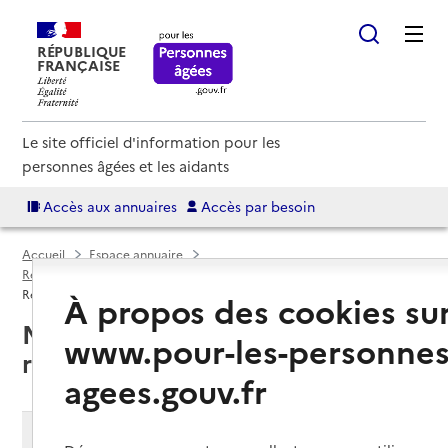
RÉPUBLIQUE
FRANÇAISE
Le site officiel d'information pour les
personnes âgées et les aidants
Accès aux annuaires
Accès par besoin
Accueil
Espace annuaire
Résidences autonomie par département
Dordogne (24)
Résidence autonomie
À propos des cookies su
Mussidan (24400) : liste des
www.pour-les-personnes
résidences autonomie
agees.gouv.fr
Modifier ma recherche