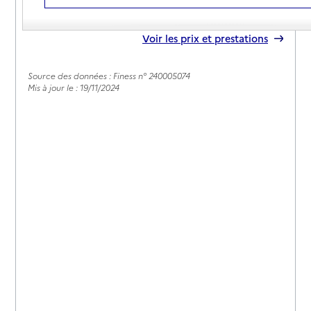
05 53 81 04 07
Contact
Rapport HAS
Voir les prix et prestations
Source des données : Finess n° 240005074
Mis à jour le : 19/11/2024