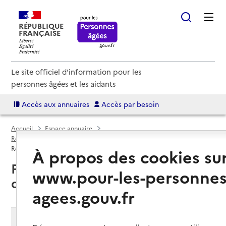
RÉPUBLIQUE
FRANÇAISE
Le site officiel d'information pour les
personnes âgées et les aidants
Accès aux annuaires
Accès par besoin
Accueil
Espace annuaire
Résidences autonomie par département
Côte-d'Or (21)
Résidence autonomie
À propos des cookies su
Pouilly-en-Auxois (21320) : liste
www.pour-les-personnes
des résidences autonomie
agees.gouv.fr
Modifier ma recherche