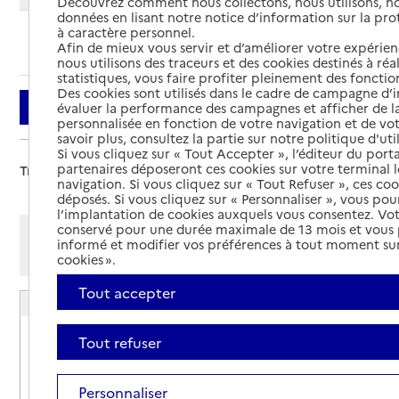
Découvrez comment nous collectons, nous utilisons, no
données en lisant notre notice d’information sur la pr
à caractère personnel.
Ajouter cette recherche aux favoris
Afin de mieux vous servir et d’améliorer votre expérienc
nous utilisons des traceurs et des cookies destinés à réal
statistiques, vous faire profiter pleinement des fonction
Des cookies sont utilisés dans le cadre de campagne d
Filtrer
évaluer la performance des campagnes et afficher de la
personnalisée en fonction de votre navigation et de vot
savoir plus, consultez la partie sur notre politique d'uti
Si vous cliquez sur « Tout Accepter », l’éditeur du porta
partenaires déposeront ces cookies sur votre terminal l
Trier par :
navigation. Si vous cliquez sur « Tout Refuser », ces co
déposés. Si vous cliquez sur « Personnaliser », vous pou
l’implantation de cookies auxquels vous consentez. Vot
conservé pour une durée maximale de 13 mois et vous
Afficher les résultats par:
informé et modifier vos préférences à tout moment sur
Mode liste
Mode carte
cookies ».
Tout accepter
Résidence autonomie Les Myosotis
Adresse
Rue de la Messe
Tout refuser
21320
-
Pouilly-en-Auxois
Personnaliser