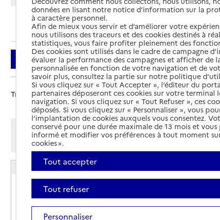
Découvrez comment nous collectons, nous utilisons, no
données en lisant notre notice d’information sur la pr
à caractère personnel.
Ajouter cette recherche aux favoris
Afin de mieux vous servir et d’améliorer votre expérienc
nous utilisons des traceurs et des cookies destinés à réal
statistiques, vous faire profiter pleinement des fonction
Des cookies sont utilisés dans le cadre de campagne d
Filtrer
évaluer la performance des campagnes et afficher de la
personnalisée en fonction de votre navigation et de vot
savoir plus, consultez la partie sur notre politique d'uti
Si vous cliquez sur « Tout Accepter », l’éditeur du porta
partenaires déposeront ces cookies sur votre terminal l
Trier par :
navigation. Si vous cliquez sur « Tout Refuser », ces co
déposés. Si vous cliquez sur « Personnaliser », vous pou
l’implantation de cookies auxquels vous consentez. Vot
conservé pour une durée maximale de 13 mois et vous
Afficher les résultats par:
informé et modifier vos préférences à tout moment sur
Mode liste
Mode carte
cookies ».
Tout accepter
Résidence autonomie Les Acacias
Adresse
7 boulevard de la Jaloustre
Tout refuser
19200
-
Ussel
Personnaliser