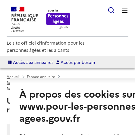
RÉPUBLIQUE
FRANÇAISE
Le site officiel d'information pour les
personnes âgées et les aidants
Accès aux annuaires
Accès par besoin
Accueil
Espace annuaire
Résidences autonomie par département
Corrèze (19)
Résidence autonomie
À propos des cookies su
Ussel (19200) : liste des
www.pour-les-personnes
résidences autonomie
agees.gouv.fr
Modifier ma recherche