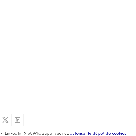
er par email
Partager sur Facebook
Partager sur X
Partager sur Linkedin
k, LinkedIn, X et Whatsapp, veuillez
autoriser le dépôt de cookies
.