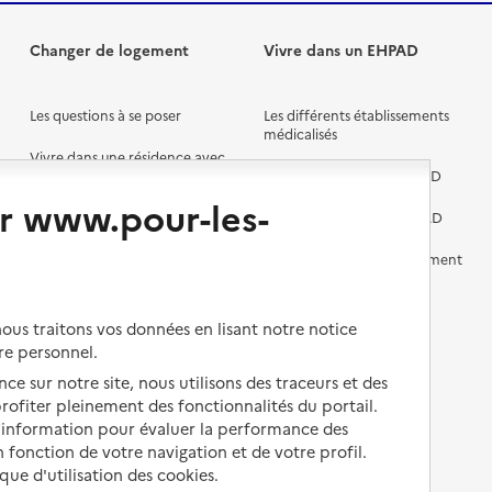
Changer de logement
Vivre dans un EHPAD
Les questions à se poser
Les différents établissements
médicalisés
Vivre dans une résidence avec
services pour seniors
Préparer l'entrée en EHPAD
r www.pour-les-
Vivre chez un proche
Aides financières en EHPAD
Vivre en accueil familial
Prévention, accompagnement
et soins
Autres solutions de logement
Comprendre les prix en
us traitons vos données en lisant notre notice
EHPAD
re personnel.
Droits en EHPAD
ce sur notre site, nous utilisons des traceurs et des
 profiter pleinement des fonctionnalités du portail.
Fin de vie en EHPAD
d’information pour évaluer la performance des
 fonction de votre navigation et de votre profil.
ique d'utilisation des cookies.