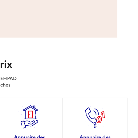
rix
es EHPAD
rches
Annuaire des
Annuaire des