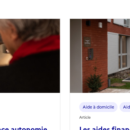
Aide à domicile
Aid
Article
nce autonomie
Les aides fina