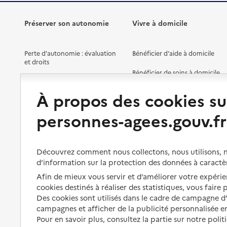
Préserver son autonomie
Vivre à domicile
Perte d'autonomie : évaluation
Bénéficier d'aide à domicile
et droits
Bénéficier de soins à domicile
Aménager son logement et
s'équiper
Aides financières
À propos des cookies su
Préserver son autonomie et sa
Solutions d'accueil temporaire
personnes-agees.gouv.fr
santé
Partager son logement
Organiser à l'avance sa propre
protection
Vivre à domicile avec une
Découvrez comment nous collectons, nous utilisons, no
maladie ou un handicap
d’information sur la protection des données à caractè
Les mesures de protection
Afin de mieux vous servir et d’améliorer votre expérien
Être hospitalisé
Les obligations de la famille
cookies destinés à réaliser des statistiques, vous faire
Fin de vie à domicile
Des cookies sont utilisés dans le cadre de campagne 
À qui s’adresser ?
campagnes et afficher de la publicité personnalisée en
Pour en savoir plus, consultez la partie sur notre polit
Les politiques du grand âge