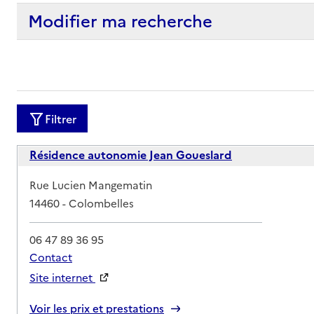
Modifier ma recherche
Filtrer
Résidence autonomie Jean Goueslard
Adresse
Rue Lucien Mangematin
14460
-
Colombelles
06 47 89 36 95
Contact
Site internet
Rapport HAS
Voir les prix et prestations