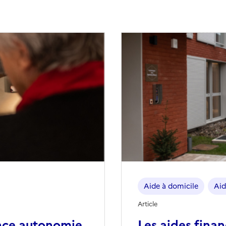
Aide à domicile
Aid
Article
nce autonomie
Les aides fina