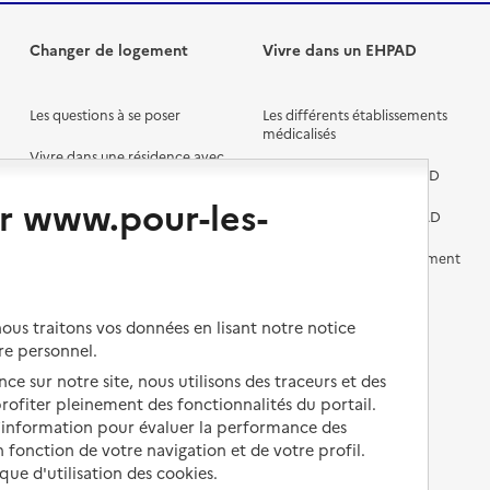
Changer de logement
Vivre dans un EHPAD
Les questions à se poser
Les différents établissements
médicalisés
Vivre dans une résidence avec
services pour seniors
Préparer l'entrée en EHPAD
r www.pour-les-
Vivre chez un proche
Aides financières en EHPAD
Vivre en accueil familial
Prévention, accompagnement
et soins
Autres solutions de logement
Comprendre les prix en
us traitons vos données en lisant notre notice
EHPAD
re personnel.
Droits en EHPAD
ce sur notre site, nous utilisons des traceurs et des
 profiter pleinement des fonctionnalités du portail.
Fin de vie en EHPAD
d’information pour évaluer la performance des
 fonction de votre navigation et de votre profil.
ique d'utilisation des cookies.