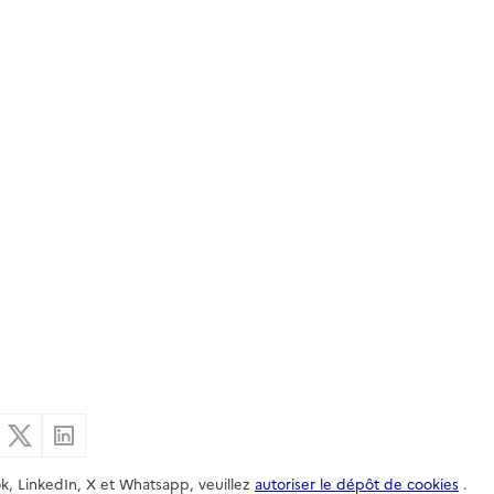
er par email
Partager sur Facebook
Partager sur X
Partager sur Linkedin
k, LinkedIn, X et Whatsapp, veuillez
autoriser le dépôt de cookies
.