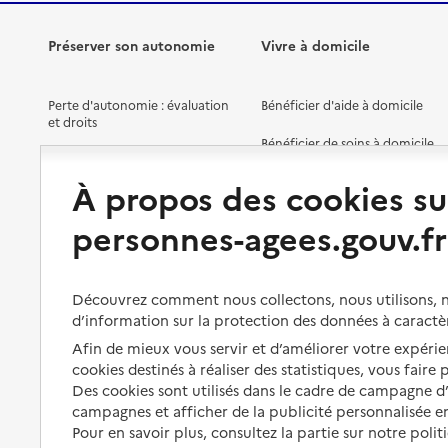
Préserver son autonomie
Vivre à domicile
Perte d'autonomie : évaluation
Bénéficier d'aide à domicile
et droits
Bénéficier de soins à domicile
Aménager son logement et
s'équiper
Aides financières
À propos des cookies su
Préserver son autonomie et sa
Solutions d'accueil temporaire
personnes-agees.gouv.fr
santé
Partager son logement
Organiser à l'avance sa propre
protection
Vivre à domicile avec une
Découvrez comment nous collectons, nous utilisons, no
maladie ou un handicap
d’information sur la protection des données à caractè
Les mesures de protection
Afin de mieux vous servir et d’améliorer votre expérien
Être hospitalisé
Les obligations de la famille
cookies destinés à réaliser des statistiques, vous faire
Fin de vie à domicile
Des cookies sont utilisés dans le cadre de campagne 
À qui s’adresser ?
campagnes et afficher de la publicité personnalisée en
Pour en savoir plus, consultez la partie sur notre polit
Les politiques du grand âge