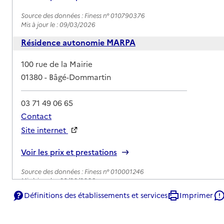
Source des données : Finess n° 010790376
Mis à jour le : 09/03/2026
Résidence autonomie MARPA
Adresse
100 rue de la Mairie
01380
-
Bâgé-Dommartin
03 71 49 06 65
Contact
Site internet
Rapport HAS
Voir les prix et prestations
Source des données : Finess n° 010001246
Mis à jour le : 09/03/2026
Définitions des établissements et services
Imprimer