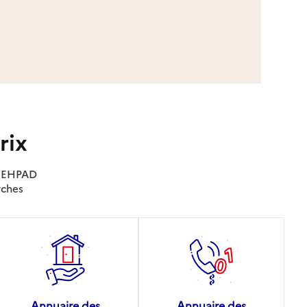
rix
es EHPAD
rches
Annuaire des
Annuaire des