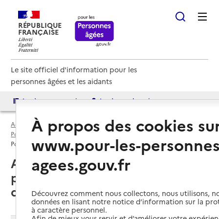
RÉPUBLIQUE
FRANÇAISE
Le site officiel d'information pour les
personnes âgées et les aidants
Accès aux annuaires
Accès par besoin
À propos des cookies su
Accueil
Espace annuaire
Points d'information par département
Orne (61)
www.pour-les-personnes
Point d'information local dédié aux personnes âgées
agees.gouv.fr
Argentan (61200) : liste des
points d'information locaux
dédiés aux personnes âgées
Découvrez comment nous collectons, nous utilisons, no
données en lisant notre notice d’information sur la pr
à caractère personnel.
Afin de mieux vous servir et d’améliorer votre expérienc