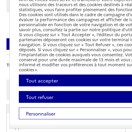
Modifier ma recherche
nous utilisons des traceurs et des cookies destinés à réal
statistiques, vous faire profiter pleinement des fonction
Des cookies sont utilisés dans le cadre de campagne d
évaluer la performance des campagnes et afficher de la
Ajouter cette recherche aux favoris
personnalisée en fonction de votre navigation et de vot
savoir plus, consultez la partie sur notre politique d'uti
Si vous cliquez sur « Tout Accepter », l’éditeur du porta
partenaires déposeront ces cookies sur votre terminal l
Filtrer
navigation. Si vous cliquez sur « Tout Refuser », ces co
déposés. Si vous cliquez sur « Personnaliser », vous pou
l’implantation de cookies auxquels vous consentez. Vot
conservé pour une durée maximale de 13 mois et vous
informé et modifier vos préférences à tout moment sur
Trier par :
cookies ».
Tout accepter
Afficher les résultats par:
Mode liste
Mode carte
Tout refuser
CLIC Centre Orne - Antenne Argentan
Personnaliser
Adresse
9 rue Charlotte Corday - Résidence La Noë -
Appartement n°6