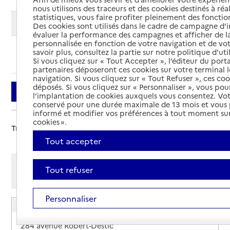
nous utilisons des traceurs et des cookies destinés à réal
statistiques, vous faire profiter pleinement des fonction
Modifier ma recherche
Des cookies sont utilisés dans le cadre de campagne d
évaluer la performance des campagnes et afficher de la
personnalisée en fonction de votre navigation et de vot
savoir plus, consultez la partie sur notre politique d'uti
Ajouter cette recherche aux favoris
Si vous cliquez sur « Tout Accepter », l’éditeur du porta
partenaires déposeront ces cookies sur votre terminal l
navigation. Si vous cliquez sur « Tout Refuser », ces co
déposés. Si vous cliquez sur « Personnaliser », vous pou
Filtrer
l’implantation de cookies auxquels vous consentez. Vot
conservé pour une durée maximale de 13 mois et vous
informé et modifier vos préférences à tout moment sur
cookies ».
Trier par :
Tout accepter
Afficher les résultats par:
Tout refuser
Mode liste
Mode carte
Personnaliser
Espace Personnes Âgées - Saint-Céré
Adresse
284 avenue Robert-Destic