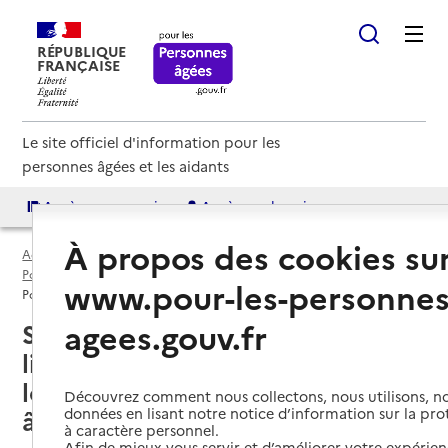
RÉPUBLIQUE
FRANÇAISE
Le site officiel d'information pour les
personnes âgées et les aidants
Accès aux annuaires
Accès par besoin
À propos des cookies su
Accueil
Espace annuaire
Points d'information par département
Lot (46)
www.pour-les-personnes
Point d'information local dédié aux personnes âgées
agees.gouv.fr
Saint-Laurent-les-Tours (46400) :
liste des points d'information
locaux dédiés aux personnes
Découvrez comment nous collectons, nous utilisons, no
données en lisant notre notice d’information sur la pr
âgées
à caractère personnel.
Afin de mieux vous servir et d’améliorer votre expérienc