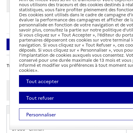
Modifier ma recherche
nous utilisons des traceurs et des cookies destinés à réal
statistiques, vous faire profiter pleinement des fonction
Des cookies sont utilisés dans le cadre de campagne d
évaluer la performance des campagnes et afficher de la
Ajouter cette recherche aux favoris
personnalisée en fonction de votre navigation et de vot
savoir plus, consultez la partie sur notre politique d'uti
Si vous cliquez sur « Tout Accepter », l’éditeur du porta
partenaires déposeront ces cookies sur votre terminal l
Filtrer
navigation. Si vous cliquez sur « Tout Refuser », ces co
déposés. Si vous cliquez sur « Personnaliser », vous pou
l’implantation de cookies auxquels vous consentez. Vot
conservé pour une durée maximale de 13 mois et vous
informé et modifier vos préférences à tout moment sur
Trier par :
cookies ».
Tout accepter
Afficher les résultats par:
Mode liste
Mode carte
Tout refuser
Maison Départementale de la Solidarité
Personnaliser
Adresse
6 rue des Courances
37500
-
Chinon