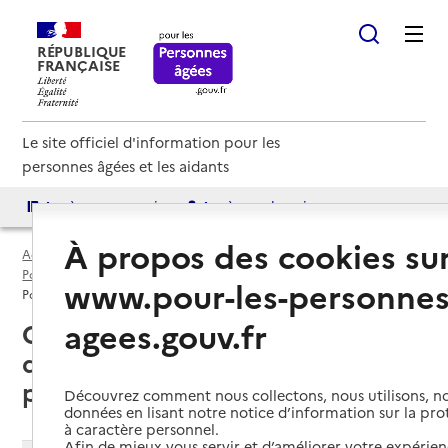
RÉPUBLIQUE
FRANÇAISE
Le site officiel d'information pour les
personnes âgées et les aidants
Accès aux annuaires
Accès par besoin
À propos des cookies su
Accueil
Espace annuaire
Points d'information par département
Indre-et-Loire (37)
www.pour-les-personnes
Point d'information local dédié aux personnes âgées
agees.gouv.fr
Chinon (37500) : liste des points
d'information locaux dédiés aux
personnes âgées
Découvrez comment nous collectons, nous utilisons, no
données en lisant notre notice d’information sur la pr
à caractère personnel.
Afin de mieux vous servir et d’améliorer votre expérienc