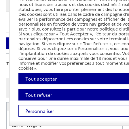
Modifier ma recherche
nous utilisons des traceurs et des cookies destinés à réal
statistiques, vous faire profiter pleinement des fonction
Des cookies sont utilisés dans le cadre de campagne d
évaluer la performance des campagnes et afficher de la
Ajouter cette recherche aux favoris
personnalisée en fonction de votre navigation et de vot
savoir plus, consultez la partie sur notre politique d'uti
Si vous cliquez sur « Tout Accepter », l’éditeur du porta
partenaires déposeront ces cookies sur votre terminal l
Filtrer
navigation. Si vous cliquez sur « Tout Refuser », ces co
déposés. Si vous cliquez sur « Personnaliser », vous pou
l’implantation de cookies auxquels vous consentez. Vot
conservé pour une durée maximale de 13 mois et vous
informé et modifier vos préférences à tout moment sur
Trier par :
cookies ».
Tout accepter
Afficher les résultats par:
Mode liste
Mode carte
Tout refuser
CLIC de Nogaro
Personnaliser
Adresse
8 avenue Cassou-de-Herre
32110
-
Nogaro