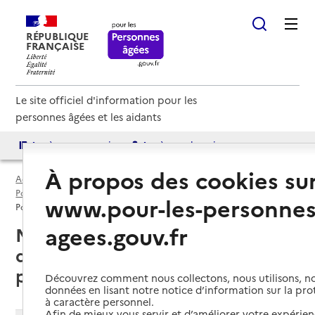
RÉPUBLIQUE
FRANÇAISE
Le site officiel d'information pour les
personnes âgées et les aidants
Accès aux annuaires
Accès par besoin
À propos des cookies su
Accueil
Espace annuaire
Points d'information par département
Gers (32)
www.pour-les-personnes
Point d'information local dédié aux personnes âgées
agees.gouv.fr
Nogaro (32110) : liste des points
d'information locaux dédiés aux
personnes âgées
Découvrez comment nous collectons, nous utilisons, no
données en lisant notre notice d’information sur la pr
à caractère personnel.
Afin de mieux vous servir et d’améliorer votre expérienc