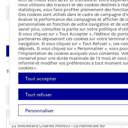
nous utilisons des traceurs et des cookies destinés à réal
statistiques, vous faire profiter pleinement des fonction
Modifier ma recherche
Des cookies sont utilisés dans le cadre de campagne d
évaluer la performance des campagnes et afficher de la
personnalisée en fonction de votre navigation et de vot
savoir plus, consultez la partie sur notre politique d'uti
Ajouter cette recherche aux favoris
Si vous cliquez sur « Tout Accepter », l’éditeur du porta
partenaires déposeront ces cookies sur votre terminal l
navigation. Si vous cliquez sur « Tout Refuser », ces co
déposés. Si vous cliquez sur « Personnaliser », vous pou
Filtrer
l’implantation de cookies auxquels vous consentez. Vot
conservé pour une durée maximale de 13 mois et vous
informé et modifier vos préférences à tout moment sur
cookies ».
Trier par :
Tout accepter
Afficher les résultats par:
Tout refuser
Mode liste
Mode carte
Personnaliser
Pôle Info Séniors - Marseille Nord
Adresse
22 boulevard Charles Moretti - La Palmeraie du