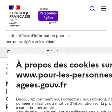
RÉPUBLIQUE
FRANÇAISE
Le site officiel d'information pour les
personnes âgées et les aidants
Accès aux annuaires
Accès par besoin
À propos des cookies su
Accueil
Espace annuaire
Points d'information par département
Bouches-du-Rhône (13)
www.pour-les-personnes
Point d'information local dédié aux personnes âgées
agees.gouv.fr
Marseille 14e Arrondissement
(13014) : liste des points
d'information locaux dédiés aux
Découvrez comment nous collectons, nous utilisons, no
données en lisant notre notice d’information sur la pr
personnes âgées
à caractère personnel.
Afin de mieux vous servir et d’améliorer votre expérienc