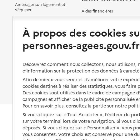
Aménager son logement et
s'équiper
Aides financières
Préserver son autonomie et sa
Solutions d'accueil temporaire
santé
À propos des cookies su
Partager son logement
Organiser à l'avance sa propre
personnes-agees.gouv.fr
protection
Vivre à domicile avec une
maladie ou un handicap
Les mesures de protection
Être hospitalisé
Découvrez comment nous collectons, nous utilisons, no
Les obligations de la famille
d’information sur la protection des données à caractè
Fin de vie à domicile
Afin de mieux vous servir et d’améliorer votre expérien
À qui s’adresser ?
cookies destinés à réaliser des statistiques, vous faire
Les politiques du grand âge
Des cookies sont utilisés dans le cadre de campagne 
campagnes et afficher de la publicité personnalisée en
Pour en savoir plus, consultez la partie sur notre polit
Si vous cliquez sur « Tout Accepter », l’éditeur du por
sur votre terminal lors de votre navigation. Si vous cl
déposés. Si vous cliquez sur « Personnaliser », vous p
vous consentez. Votre choix est conservé pour une d