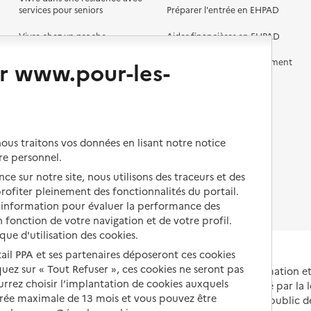
services pour seniors
Préparer l'entrée en EHPAD
Vivre chez un proche
Aides financières en EHPAD
Vivre en accueil familial
Prévention, accompagnement
r www.pour-les-
et soins
Autres solutions de logement
Comprendre les prix en
EHPAD
Droits en EHPAD
us traitons vos données en lisant notre notice
re personnel.
Fin de vie en EHPAD
ce sur notre site, nous utilisons des traceurs et des
 profiter pleinement des fonctionnalités du portail.
d’information pour évaluer la performance des
 fonction de votre navigation et de votre profil.
ique d'utilisation des cookies.
tail PPA et ses partenaires déposeront ces cookies
iquez sur « Tout Refuser », ces cookies ne seront pas
Portail national d'information 
ourrez choisir l’implantation de cookies auxquels
et de leurs proches, créé par la l
urée maximale de 13 mois et vous pouvez être
et animé par le Service public 