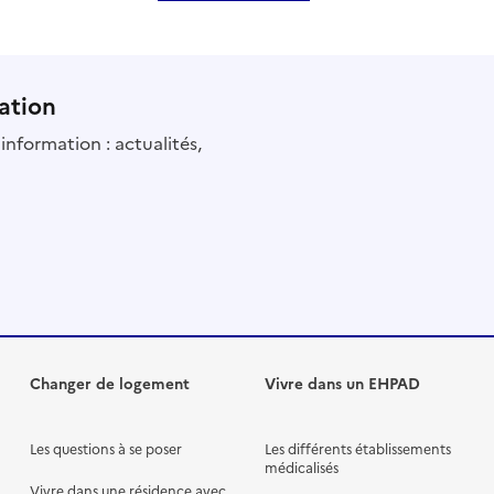
ation
information : actualités,
Changer de logement
Vivre dans un EHPAD
Les questions à se poser
Les différents établissements
médicalisés
Vivre dans une résidence avec