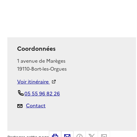
Coordonnées
Adresse
1 avenue de Marèges
19110
-
Bort-les-Orgues
Voir itinéraire
05 55 96 82 26
Contact
Partager cette page