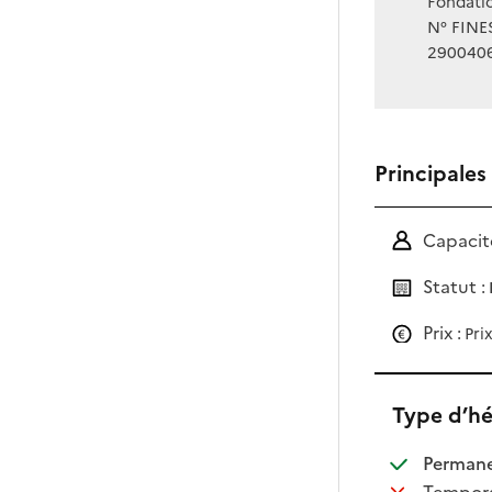
Fondati
N° FINES
290040
Principales
Capacité
Statut :
Prix :
Pri
Type d’h
:
Perman
:
Tempora