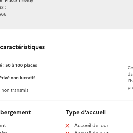
on Masse Trévidy
S :
666
 caractéristiques
 :
50 à 100 places
Ce
da
Privé non lucratif
l’
pr
x non transmis
ébergement
Type d’accueil
 disponible
: non disponib
ent
Accueil de jour
 non disponible
: non disponib
ire
Accueil de nuit