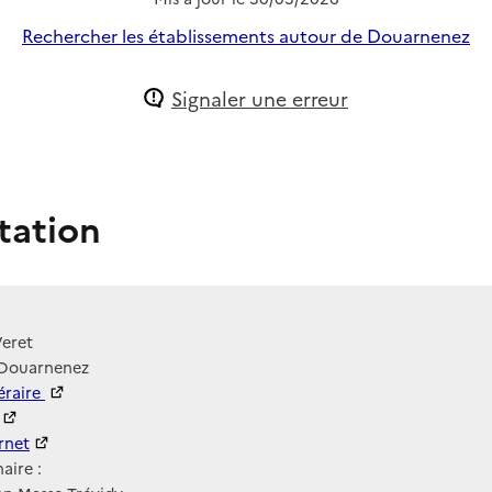
Rechercher les établissements autour de Douarnenez
Signaler une erreur
tation
Veret
 Douarnenez
néraire
ernet
ernet
aire :