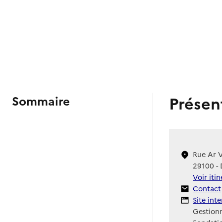
Présen
Sommaire
Rue Ar 
29100 -
Voir iti
Contact
Contact
Site Int
Site int
Gestionn