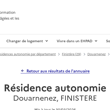
nformation
âgées et les
Changer de logement
Vivre dans un EHPAD
So
sidences autonomie par département
Finistère (29)
Douarnenez
Retour aux résultats de l'annuaire
Résidence autonomie
Douarnenez, FINISTERE
Mis à jour le
30/03/2026