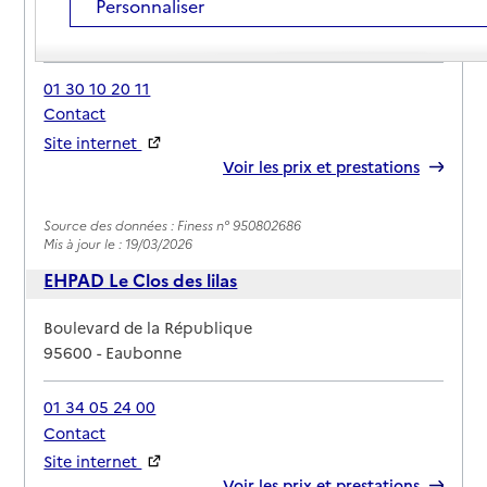
Personnaliser
Adresse
14 rue de Saint-Prix
95600
-
Eaubonne
01 30 10 20 11
Contact
Site internet
Rapport HAS
Voir les prix et prestations
Source des données : Finess n° 950802686
Mis à jour le : 19/03/2026
EHPAD Le Clos des lilas
Adresse
Boulevard de la République
95600
-
Eaubonne
01 34 05 24 00
Contact
Site internet
Rapport HAS
Voir les prix et prestations