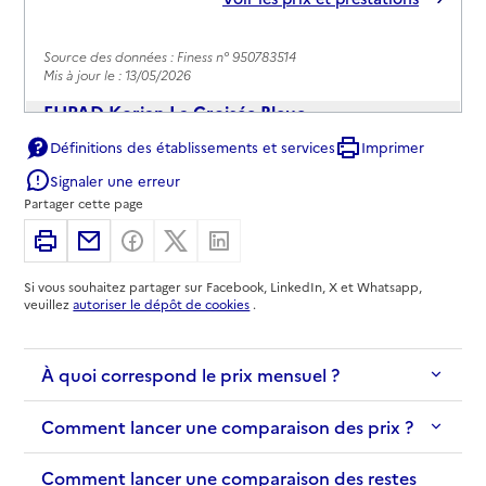
Source des données : Finess n° 950783514
Mis à jour le : 13/05/2026
EHPAD Korian La Croisée Bleue
Définitions des établissements et services
Imprimer
Adresse
2 rue Henri Barbusse
Signaler une erreur
95600
-
Eaubonne
Partager cette page
01 34 06 13 13
Imprimer
Partager par email
Partager sur Facebook
Partager sur X
Partager sur Linkedin
Contact
Si vous souhaitez partager sur Facebook, LinkedIn, X et Whatsapp,
Site internet
veuillez
autoriser le dépôt de cookies
.
Rapport HAS
Voir les prix et prestations
À quoi correspond le prix mensuel ?
Source des données : Finess n° 950808956
Mis à jour le : 06/05/2026
Comment lancer une comparaison des prix ?
Comment lancer une comparaison des restes